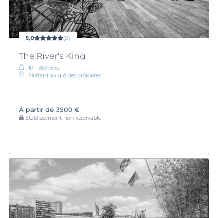
5,0
(2)
The River's King
10 - 350 pers.
Flottant au gré des croisières
À partir de
3500 €
Établissement non réservable