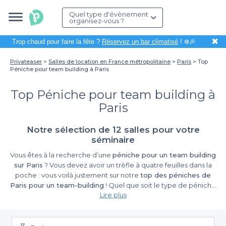
Quel type d'évènement
organisez-vous ?
✖
Trop chaud pour faire la fête ?
Réservez un bar climatisé
! ❄️🎉
Privateaser
Salles de location en France métropolitaine
Paris
Top
Péniche pour team building à Paris
Top Péniche pour team building à
Paris
Notre sélection de 12 salles pour votre
séminaire
Vous êtes à la recherche d’une
péniche pour un team building
sur Paris
? Vous devez avoir un trèfle à quatre feuilles dans la
poche : vous voilà justement sur notre
top des péniches de
Paris pour un team-building
! Quel que soit le type de péniche
Lire plus
que vous recherchiez, quelle que soit la capacité dont vous
aurez besoin pour accueillir vos invités, quelles que soient les
prestations que vous désirez (restauration, animations, …) pour
renouer des liens avec votre équipe, vous pouvez en être sûrs :