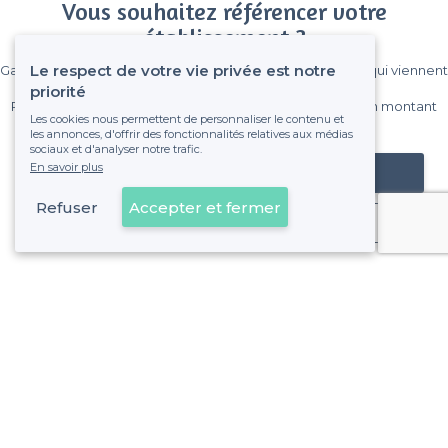
Vous souhaitez référencer votre
établissement ?
Le respect de votre vie privée est notre
Gagnez de nombreux clients parmi le million de visiteurs qui viennent
sur Privateaser chaque mois.
priorité
Pas de commissions et sans engagement, vous payez un montant
Les cookies nous permettent de personnaliser le contenu et
fixe sans risque de voir déraper la facture.
les annonces, d'offrir des fonctionnalités relatives aux médias
sociaux et d'analyser notre trafic.
En savoir plus
Référencer mon établissement
Refuser
Accepter et fermer
Déjà client
À propos de Privateaser
Privateaser Media
Privateaser en Espagne
Aide