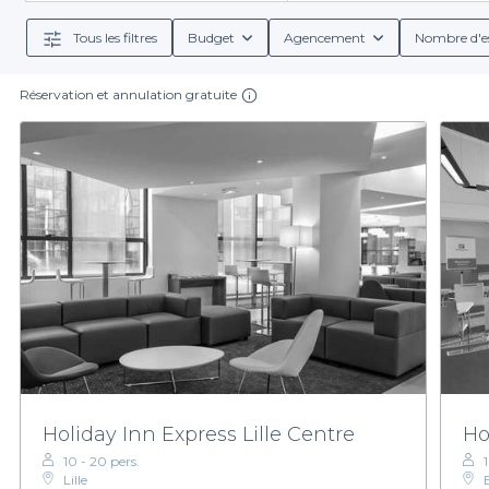
En venant à la métropole lilloise, vous découvrirez ses
partage lors des activités ludiques et d’échanges ag
Tous les filtres
Budget
Agencement
Nombre d'e
Beaux-Arts par exemple et lors des haltes gastronomiq
une demande de location dès maintenant parmi les
Réservation et annulation gratuite
Holiday Inn Express Lille Centre
Ho
10 - 20 pers.
Lille