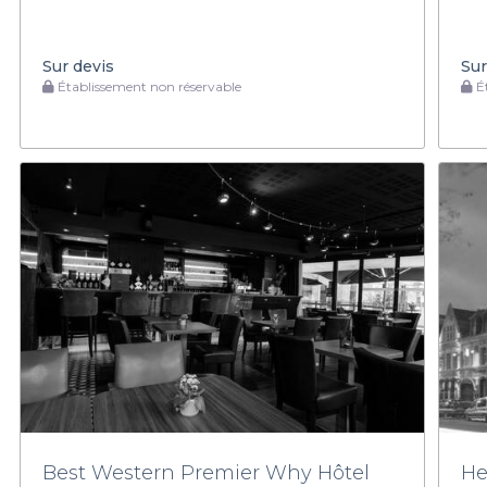
Sur devis
Sur
Établissement non réservable
Ét
Best Western Premier Why Hôtel
He