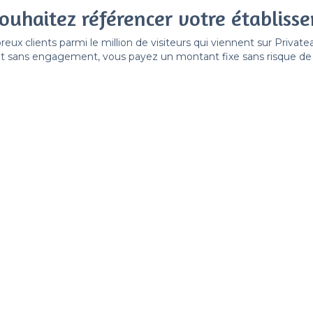
ouhaitez référencer votre établiss
x clients parmi le million de visiteurs qui viennent sur Privat
 sans engagement, vous payez un montant fixe sans risque de vo
Référencer mon établissement
Déjà client
Nous contacter
 établissement
contact@privateaser.com
Nos clients sont satisfaits :
tection des données
4,6/5
ales d'utilisation