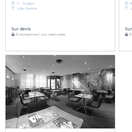
7 - 14 pers.
Lille-Centre
L
Sur devis
Sur
Établissement non réservable
Ét