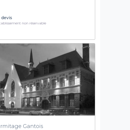
 devis
ablissement non réservable
rmitage Gantois