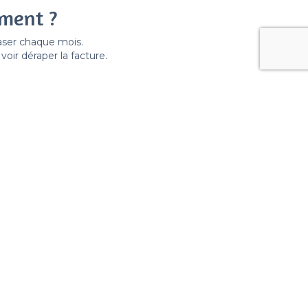
ement ?
easer chaque mois.
ir déraper la facture.
Suivez nous