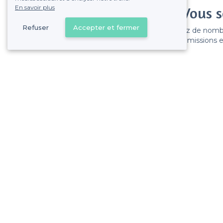
En savoir plus
Vous s
Refuser
Accepter et fermer
Gagnez de nombreu
Pas de commissions et
À propos de Privateaser
Aide
Privateaser Media
Référencer mon
Privateaser en Espagne
Politique de pro
Conditions génér