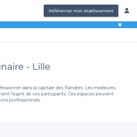
Référencer mon établissement
✖
aire - Lille
sionnel dans la capitale des Flandres. Les meilleures
ent l’esprit de vos participants. Ces espaces peuvent
lons professionnels.
es dernières disposent chacune des équipements de
t choisir les offres proposées par chaque établissement
e de réunion ou pour l'organisation de plusieurs
i-journée ou d’une journée toute entière, pour renforcer
dividuel, ainsi qu’un cadre parfait pour des moments de