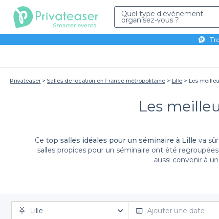
Quel type d'évènement
organisez-vous ?
Tro
Privateaser
Salles de location en France métropolitaine
Lille
Les meilleu
Les meilleu
Ce
top salles idéales pour un séminaire à Lille
va sûr
salles propices pour un séminaire ont été regroupées
aussi convenir à un
En collaboration avec nos partenaires, nous vous pr
qualité, tels qu’un vidéoprojecteur, du paperboard et 
qui seront le plus en adéquation avec vos besoi
conférences, Lille a plusieurs surprises pour vous. En 
Lille
Ajouter une date
la cohésion entre les collaborateurs. D’ailleurs, ici,