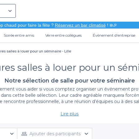
p chaud pour faire la fête ?
Réservez un bar climatisé
! ❄️🎉
Soirée entre amis
Verre entre collègues
Évènement d'entreprise
res salles à louer pour un séminaire - Lille
res salles à louer pour un sémin
Notre sélection de salle pour votre séminaire
ement vous aider si vous comptez organiser un événement profes
 dans cette belle sélection. Leur cadre agréable marquera forcém
e rencontre professionnelle, à une réunion d’équipes ou à des sa
oposons les
meilleures salles de séminaire résidentiel à Lille
Lire plus
. C
autres. Vous pourrez aussi changer la configuration de la salle e
ns. Que vous soyez en quête d’un espace de coworking, d’une sall
outre, il n’y a rien de tel qu’un team building, le temps d’une dem
Ajouter des participants
 toutes les conditions sont réunies : hébergement en groupe ou in