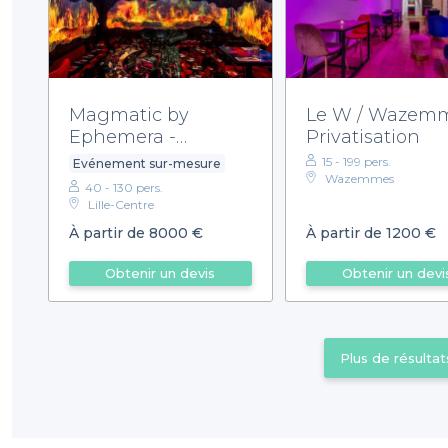
Magmatic by
Le W / Wazemm
Ephemera -
Privatisation
Privatisation
15 - 199 pers.
Evénement sur-mesure
Wazemmes
40 - 130 pers.
Lille-Centre
À partir de 8000 €
À partir de 1200 €
Obtenir un devis
Obtenir un devi
Plus de résultat