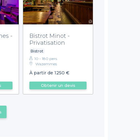
es -
Bistrot Minot -
Privatisation
Bistrot
10 - 180 pers.
Wazemmes
À partir de 1250 €
s
Obtenir un devis
s