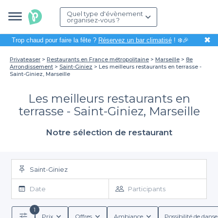
Quel type d'évènement
organisez-vous ?
✖
Trop chaud pour faire la fête ?
Réservez un bar climatisé
! ❄️🎉
Privateaser
Restaurants en France métropolitaine
Marseille
8e
Arrondissement
Saint-Giniez
Les meilleurs restaurants en terrasse -
Saint-Giniez, Marseille
Les meilleurs restaurants en
terrasse - Saint-Giniez, Marseille
Notre sélection de restaurant
Saint-Giniez
Date
Participants
1
Prix
Offres
Ambiance
Possibilité de danse