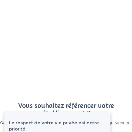
Vous souhaitez référencer votre
établissement ?
Le respect de votre vie privée est notre
Gagnez de nombreux clients parmi le million de visiteurs qui viennent
sur Privateaser chaque mois.
priorité