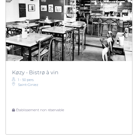
Køzy - Bistrø à vin
1 - 50 pers.
Saint-Giniez
Établissement non réservable