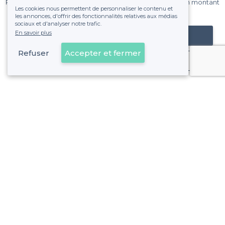
Pas de commissions et sans engagement, vous payez un montant
Les cookies nous permettent de personnaliser le contenu et
fixe sans risque de voir déraper la facture.
les annonces, d'offrir des fonctionnalités relatives aux médias
sociaux et d'analyser notre trafic.
En savoir plus
Référencer mon établissement
Refuser
Accepter et fermer
Déjà client
Saint-Giniez - Alentours
<
Les meilleurs restaurants en terrasse - 8e Arrondissement, Marseille
Saint-Giniez - Types de lieux
<
Les meilleurs restaurants de groupe - Saint-Giniez, Marseille
À propos de Privateaser
Privateaser Media
Privateaser en Espagne