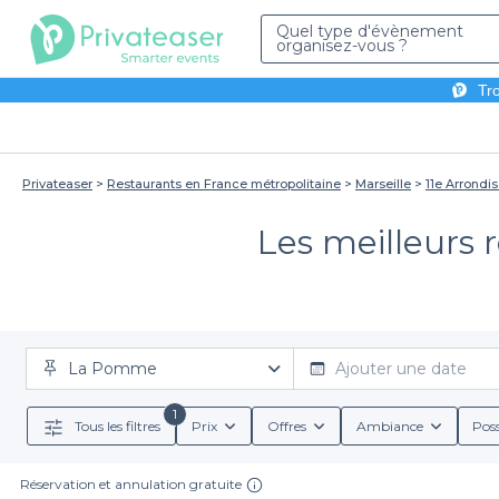
Quel type d'évènement
organisez-vous ?
Tro
Privateaser
Restaurants en France métropolitaine
Marseille
11e Arrondi
Les meilleurs 
La Pomme
Ajouter une date
1
Tous les filtres
Prix
Offres
Ambiance
Poss
Réservation et annulation gratuite