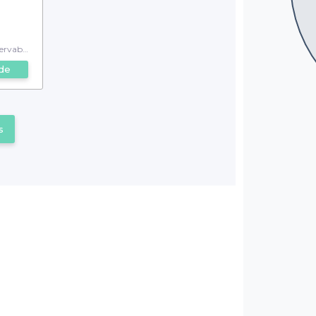
rvable
de
s