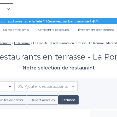
p chaud pour faire la fête ?
Réservez un bar climatisé
! ❄️🎉
Soirée entre amis
Verre entre collègues
Évènement d'entreprise
ssement
La Pomme
Les meilleurs restaurants en terrasse - La Pomme, Marseil
restaurants en terrasse - La P
Notre sélection de restaurant
Ajouter des participants
ibilité de danser
Ouvert après 2h
Terrasse