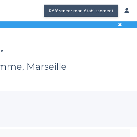
Référencer mon établissement
✖
le
omme, Marseille