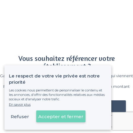
Vous souhaitez référencer votre
établissement ?
Le respect de votre vie privée est notre
Gagnez de nombreux clients parmi le million de visiteurs qui viennent
sur Privateaser chaque mois.
priorité
Pas de commissions et sans engagement, vous payez un montant
Les cookies nous permettent de personnaliser le contenu et
fixe sans risque de voir déraper la facture.
les annonces, d'offrir des fonctionnalités relatives aux médias
sociaux et d'analyser notre trafic.
En savoir plus
Référencer mon établissement
Refuser
Accepter et fermer
Déjà client