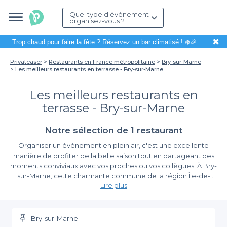
Quel type d'évènement
organisez-vous ?
✖
Trop chaud pour faire la fête ?
Réservez un bar climatisé
! ❄️🎉
Privateaser
Restaurants en France métropolitaine
Bry-sur-Marne
Les meilleurs restaurants en terrasse - Bry-sur-Marne
Les meilleurs restaurants en
terrasse - Bry-sur-Marne
Notre sélection de 1 restaurant
Organiser un événement en plein air, c'est une excellente
manière de profiter de la belle saison tout en partageant des
moments conviviaux avec vos proches ou vos collègues. À Bry-
sur-Marne, cette charmante commune de la région Île-de-
Lire plus
France, les restaurants en terrasse vous offrent un cadre idéal
pour savourer des plats délicieux tout en bénéficiant d’une
La simplicité de la réservation avec Privateaser
ambiance agréable. Que vous souhaitiez célébrer un
anniversaire, un pot de départ ou un repas d'affaires, ces
Bry-sur-Marne
Sur notre plateforme, nous vous facilitons la tâche pour trouver
établissements vous garantiront une expérience mémorable.