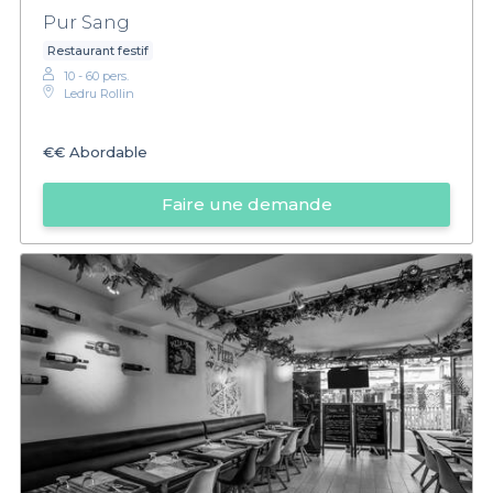
Pur Sang
Restaurant festif
10 - 60 pers.
Ledru Rollin
€€
Abordable
Faire une demande