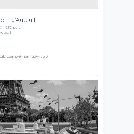
rdin d’Auteuil
10 - 250 pers.
Auteuil
ablissement non réservable