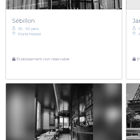
Sébillon
Ja
35 - 50 pers.
Porte Maillot
Établissement non réservable
Ét