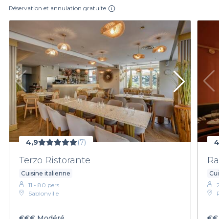
Réservation et annulation gratuite
4,9
(7)
4
Terzo Ristorante
Ra
Cuisine italienne
Cui
11 - 80 pers.
Sablonville
€€€
Modéré
€€