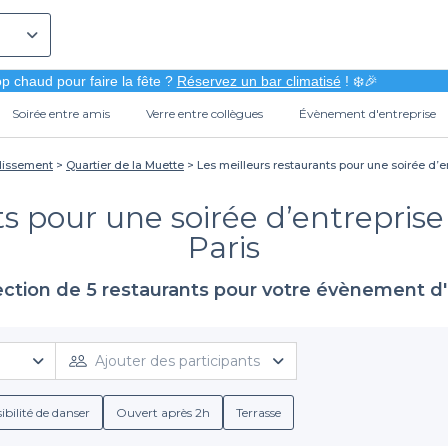
p chaud pour faire la fête ?
Réservez un bar climatisé
! ❄️🎉
Soirée entre amis
Verre entre collègues
Évènement d'entreprise
ndissement
Quartier de la Muette
Les meilleurs restaurants pour une soirée d’en
s pour une soirée d’entreprise
Paris
ection de 5 restaurants pour votre évènement d'
Ajouter des participants
ibilité de danser
Ouvert après 2h
Terrasse