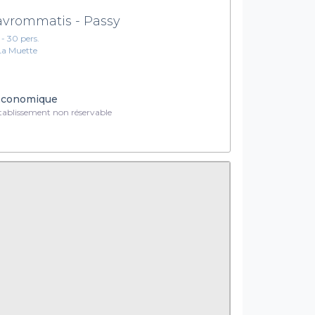
vrommatis - Passy
1 - 30 pers.
La Muette
conomique
ablissement non réservable