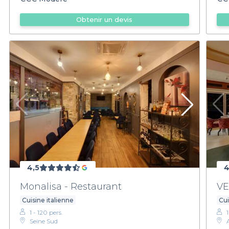
Obtenir un devis
4,5
4
Monalisa - Restaurant
VE
Cuisine italienne
Cui
1 - 120 pers.
Seine Sud