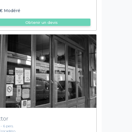
€
Modéré
Obtenir un devis
ctor
 - 6 pers.
Trocadéro