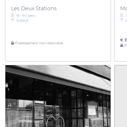
Les Deux Stations
Ma
15 - 90 pers.
Auteuil
€
É
Établissement non réservable
Ét