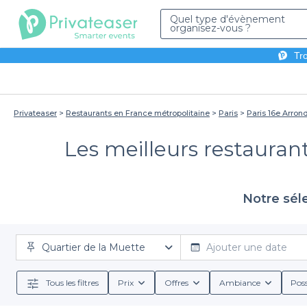
Quel type d'évènement
organisez-vous ?
Tro
Privateaser
Restaurants en France métropolitaine
Paris
Paris 16e Arro
Les meilleurs restaurant
Notre sél
Quartier de la Muette
Ajouter une date
Tous les filtres
Prix
Offres
Ambiance
Poss