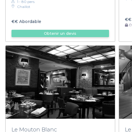
1 - 80 pers.
Chaillot
€€
€€
Abordable
Ét
Obtenir un devis
Le Mouton Blanc
Le