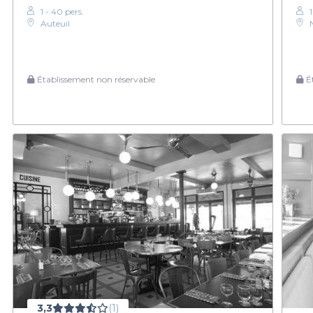
1 - 40 pers.
Auteuil
Établissement non réservable
Ét
3,3
(1)