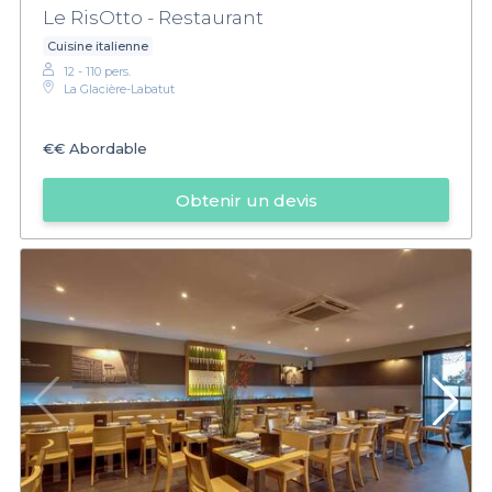
Le RisOtto - Restaurant
Cuisine italienne
12 - 110 pers.
La Glacière-Labatut
€€
Abordable
Obtenir un devis