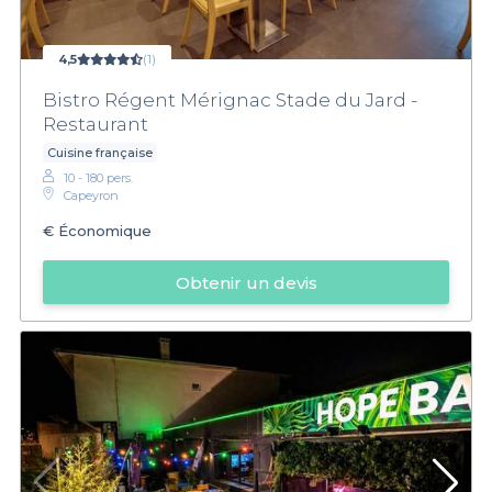
4,5
(1)
Bistro Régent Mérignac Stade du Jard -
Restaurant
Cuisine française
10 - 180 pers.
Capeyron
€
Économique
Obtenir un devis