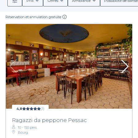
Prix
Offres
Ambiance
Possibilité de danse
Réservation et annulation gratuite
4,8
(1)
Ragazzi da peppone Pessac
10 - 150 pers.
Bourg