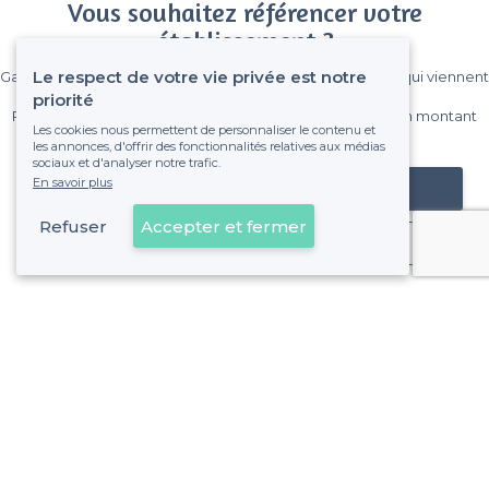
Vous souhaitez référencer votre
établissement ?
Le respect de votre vie privée est notre
Gagnez de nombreux clients parmi le million de visiteurs qui viennent
sur Privateaser chaque mois.
priorité
Pas de commissions et sans engagement, vous payez un montant
Les cookies nous permettent de personnaliser le contenu et
fixe sans risque de voir déraper la facture.
les annonces, d'offrir des fonctionnalités relatives aux médias
sociaux et d'analyser notre trafic.
En savoir plus
Référencer mon établissement
Refuser
Accepter et fermer
Déjà client
Calais - Types d'évènements
<
Les meilleurs restaurants de groupe - Calais
À propos de Privateaser
Privateaser Media