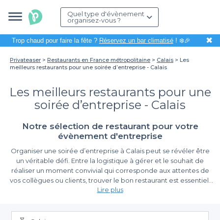
Quel type d'évènement
organisez-vous ?
✖
Trop chaud pour faire la fête ?
Réservez un bar climatisé
! ❄️🎉
Privateaser
Restaurants en France métropolitaine
Calais
Les
meilleurs restaurants pour une soirée d’entreprise - Calais
Les meilleurs restaurants pour une
soirée d’entreprise - Calais
Notre sélection de restaurant pour votre
évènement d'entreprise
Organiser une soirée d’entreprise à Calais peut se révéler être
un véritable défi. Entre la logistique à gérer et le souhait de
réaliser un moment convivial qui corresponde aux attentes de
vos collègues ou clients, trouver le bon restaurant est essentiel.
Lire plus
Un cadre agréable, une bonne ambiance et une carte adaptée
à tous les goûts sauront garantir le succès de votre événement
La simplicité de réservation avec Privateaser
professionnel.