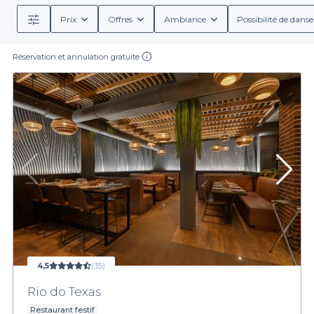
Prix
Offres
Ambiance
Possibilité de danse
Réservation et annulation gratuite
4,5
(35)
Rio do Texas
Restaurant festif