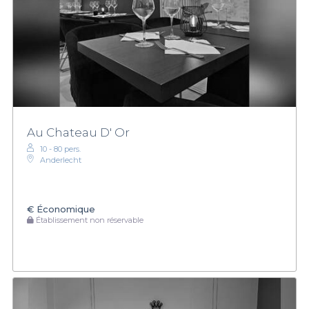
Au Chateau D' Or
10 - 80 pers.
Anderlecht
€
Économique
Établissement non réservable