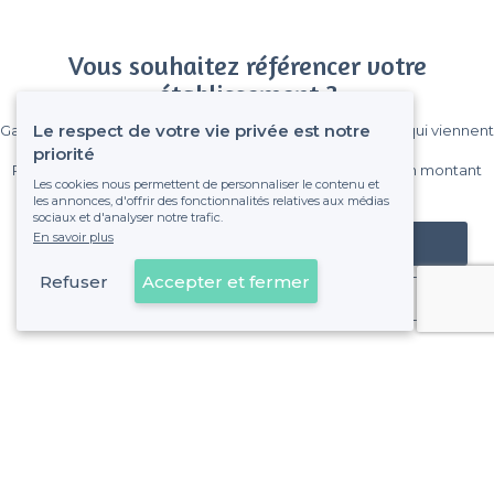
Vous souhaitez référencer votre
établissement ?
Le respect de votre vie privée est notre
Gagnez de nombreux clients parmi le million de visiteurs qui viennent
sur Privateaser chaque mois.
priorité
Pas de commissions et sans engagement, vous payez un montant
Les cookies nous permettent de personnaliser le contenu et
fixe sans risque de voir déraper la facture.
les annonces, d'offrir des fonctionnalités relatives aux médias
sociaux et d'analyser notre trafic.
En savoir plus
Référencer mon établissement
Refuser
Accepter et fermer
Déjà client
Anderlecht - Alentours
<
Les meilleurs restaurants pour une soirée d’entreprise - Bruxelles
Anderlecht - Types d'évènements