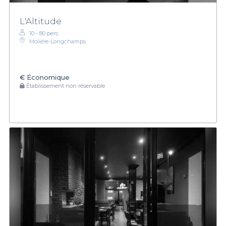
L'Altitude
10 - 80 pers.
Molière-Longchamps
€
Économique
Établissement non réservable