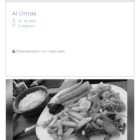
Al Omda
10 - 60 pers.
Cureghem
Établissement non réservable