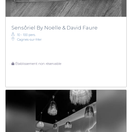
Sensôriel By Noëlle & David Faure
10 - 100 pers.
Cagnes-sur-Mer
Établissement non réservable