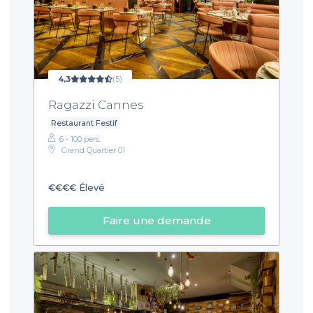
4,3
(5)
Ragazzi Cannes
Restaurant Festif
6 - 100 pers.
Grand Quartier 01
€€€€
Élevé
Faire une demande