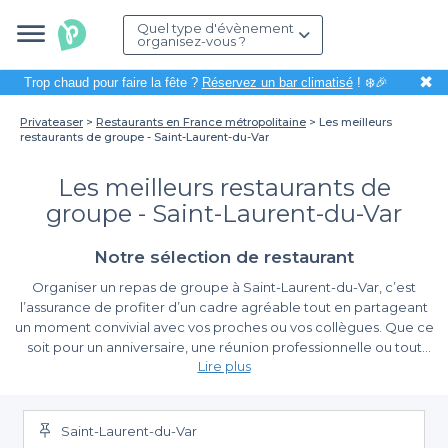
Quel type d'évènement
organisez-vous ?
✖
Trop chaud pour faire la fête ?
Réservez un bar climatisé
! ❄️🎉
Privateaser
Restaurants en France métropolitaine
Les meilleurs
restaurants de groupe - Saint-Laurent-du-Var
Les meilleurs restaurants de
groupe - Saint-Laurent-du-Var
Notre sélection de restaurant
Organiser un repas de groupe à Saint-Laurent-du-Var, c’est
l’assurance de profiter d’un cadre agréable tout en partageant
un moment convivial avec vos proches ou vos collègues. Que ce
soit pour un anniversaire, une réunion professionnelle ou tout
Lire plus
autre événement, choisir le bon restaurant peut faire toute la
différence dans la réussite de votre rencontre.
La facilité de réservation avec Privateaser
Saint-Laurent-du-Var
Grâce à Privateaser, réserver le restaurant idéal pour votre