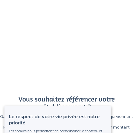
Vous souhaitez référencer votre
établissement ?
Le respect de votre vie privée est notre
Gagnez de nombreux clients parmi le million de visiteurs qui viennent
sur Privateaser chaque mois.
priorité
Pas de commissions et sans engagement, vous payez un montant
Les cookies nous permettent de personnaliser le contenu et
fixe sans risque de voir déraper la facture.