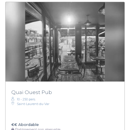
Quai Ouest Pub
10 - 250 pers.
Saint-Laurent-du-Var
€€
Abordable
Établissement non réservable