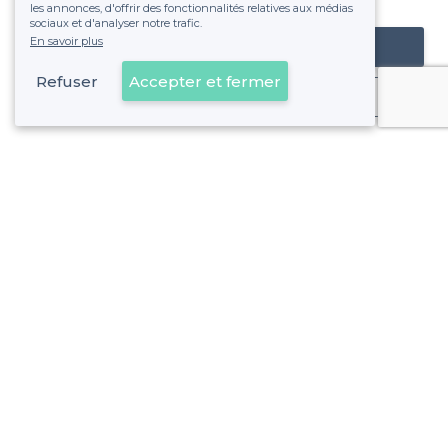
les annonces, d'offrir des fonctionnalités relatives aux médias
sociaux et d'analyser notre trafic.
En savoir plus
Référencer mon établissement
Refuser
Accepter et fermer
Déjà client
Saint-Laurent-du-Var - Alentours
<
Les meilleurs restaurants de groupe - Alpes-Maritimes
Saint-Laurent-du-Var - Types d'évènements
Les meilleurs restaurants pour une soirée d’entreprise - S
Saint-Laurent-du-Var - Types de lieux