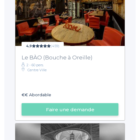
4,9
(459)
Le BÀO (Bouche à Oreille)
2 - 60 pers.
Centre Ville
€€
Abordable
Faire une demande