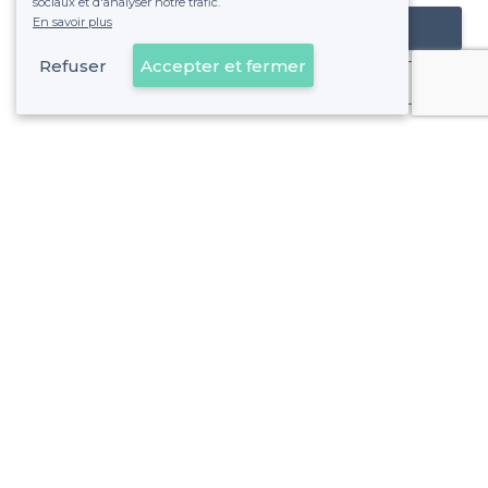
sociaux et d'analyser notre trafic.
En savoir plus
Référencer mon établissement
Refuser
Accepter et fermer
Déjà client
Lille - Alentours
>
Les meilleurs restaurants en rooftop - Fives, Lille
>
Les meilleurs restaurants en rooftop - Lille-Centre
>
Les meilleurs restaurants en rooftop - Lille-Moulins
Lille - Types de lieux
<
Les meilleurs restaurants de groupe - Lille
Les meilleurs restaurants insolites - Lille