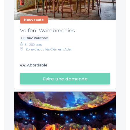
Nouveauté
Volfoni Wambrechies
Cuisine italienne
5 - 260 pers.
Zone d’activités Clément Ader
€€
Abordable
Faire une demande