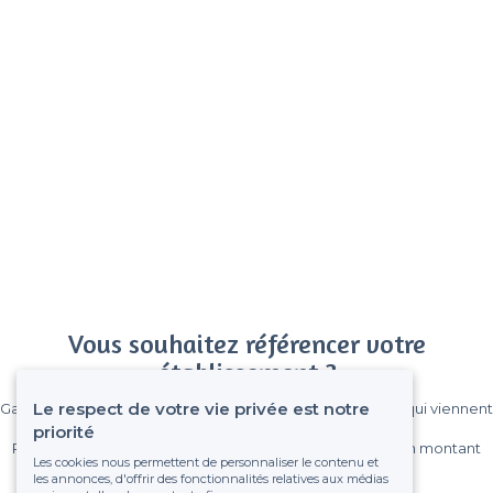
Vous souhaitez référencer votre
établissement ?
Le respect de votre vie privée est notre
Gagnez de nombreux clients parmi le million de visiteurs qui viennent
sur Privateaser chaque mois.
priorité
Pas de commissions et sans engagement, vous payez un montant
Les cookies nous permettent de personnaliser le contenu et
fixe sans risque de voir déraper la facture.
les annonces, d'offrir des fonctionnalités relatives aux médias