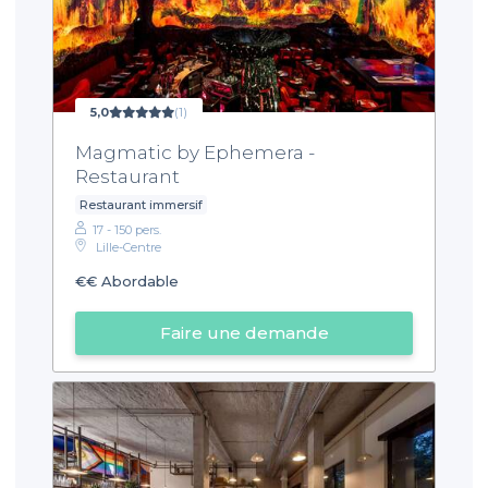
5,0
(1)
Magmatic by Ephemera -
Restaurant
Restaurant immersif
17 - 150 pers.
Lille-Centre
€€
Abordable
Faire une demande