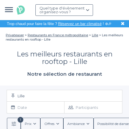
Quel type d'évènement
organisez-vous ?
✖
Trop chaud pour faire la fête ?
Réservez un bar climatisé
! ❄️🎉
Privateaser
Restaurants en France métropolitaine
Lille
Les meilleurs
restaurants en rooftop - Lille
Les meilleurs restaurants en
rooftop - Lille
Notre sélection de restaurant
Lille
Date
Participants
1
Prix
Offres
Ambiance
Possibilité de danse