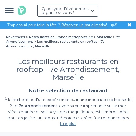
Quel type d'évènement
organisez-vous ?
✖
Trop chaud pour faire la fête ?
Réservez un bar climatisé
! ❄️🎉
Privateaser
Restaurants en France métropolitaine
Marseille
7e
Arrondissement
Les meilleurs restaurants en rooftop - 7e
Arrondissement, Marseille
Les meilleurs restaurants en
rooftop - 7e Arrondissement,
Marseille
Notre sélection de restaurant
À la recherche d'une expérience culinaire inoubliable à Marseille
? Le
7e Arrondissement
, avec sa vue imprenable sur la mer
Méditerranée et ses paysages magnifiques, est l'endroit idéal
pour organiser un repas mémorable. Grâce à la tendance des
Lire plus
restaurants en rooftop
, vous pouvez savourer une délicieuse
cuisine tout en appréciant des panoramas spectaculaires. Que
Pourquoi choisir Privateaser pour votre réservation ?