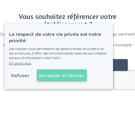
Vous souhaitez référencer votre
établissement ?
Le respect de votre vie privée est notre
Gagnez de nombreux clients parmi le million de visiteurs qui viennent
sur Privateaser chaque mois.
priorité
Pas de commissions et sans engagement, vous payez un montant
Les cookies nous permettent de personnaliser le contenu et
fixe sans risque de voir déraper la facture.
les annonces, d'offrir des fonctionnalités relatives aux médias
sociaux et d'analyser notre trafic.
En savoir plus
Référencer mon établissement
Refuser
Accepter et fermer
Déjà client
7e Arrondissement - Alentours
<
Les meilleurs restaurants en rooftop - Marseille
>
Les meilleurs restaurants en rooftop - Le Pharo, Marseill