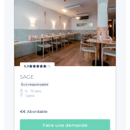
5,0
(3)
SAGE
Éco-responsable
12 - 70 pers.
Opéra
€€
Abordable
Faire une demande