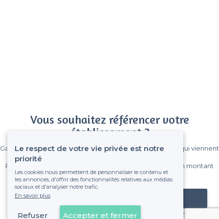
Vous souhaitez référencer votre
établissement ?
Le respect de votre vie privée est notre
Gagnez de nombreux clients parmi le million de visiteurs qui viennent
sur Privateaser chaque mois.
priorité
Pas de commissions et sans engagement, vous payez un montant
Les cookies nous permettent de personnaliser le contenu et
fixe sans risque de voir déraper la facture.
les annonces, d'offrir des fonctionnalités relatives aux médias
sociaux et d'analyser notre trafic.
En savoir plus
Référencer mon établissement
Refuser
Accepter et fermer