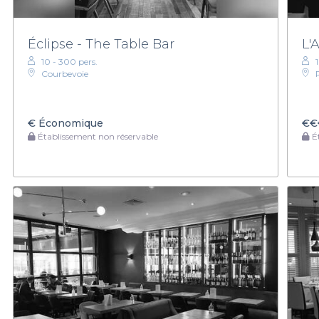
Éclipse - The Table Bar
L'
10 - 300 pers.
Courbevoie
€
Économique
€€
Établissement non réservable
Ét