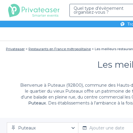
Quel type d'évènement
organisez-vous ?
Tro
Privateaser
Restaurants en France métropolitaine
Les meilleurs restaura
Les mei
Bienvenue à Puteaux (92800), commune des Hauts-de-Se
le quartier du vieux Puteaux offre un patrimoine de 
d'une balade en pleine rue, du centre commercial les 
Puteaux
. Des établissements à l'ambiance à la foi
terminer votre journée en toute tranquillité, n’hésit
d'ouvertures de ces restaurants, les avis des derniers vi
réserver une table chez eux pour tout type d’évèneme
amoureux, entrée plat dessert ou choix à la carte. 
Puteaux
Ajouter une date
assiettes de qualité et un service au top ! Voyage en 