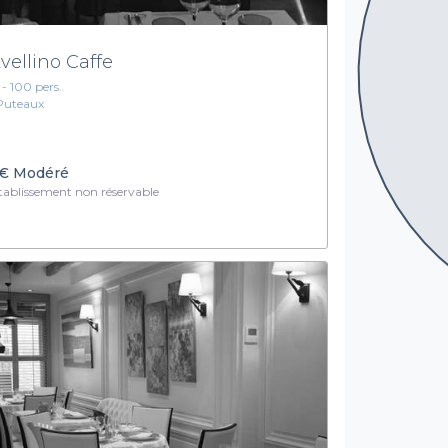
Avellino Caffe
1 - 100 pers.
Puteaux
€
Modéré
ablissement non réservable