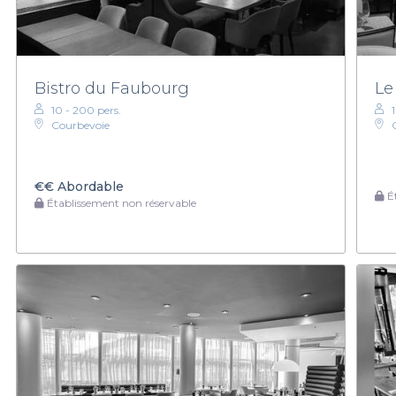
Bistro du Faubourg
Le
10 - 200 pers.
Courbevoie
€€
Abordable
Ét
Établissement non réservable