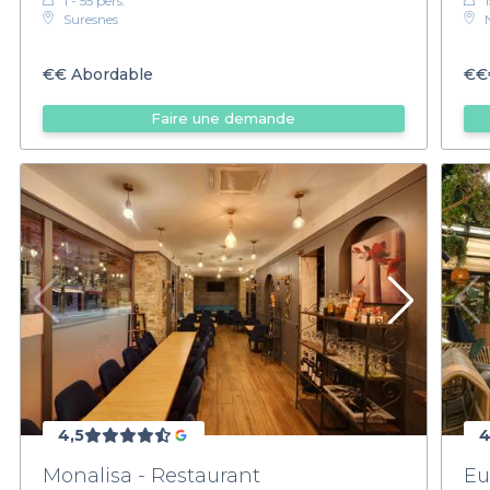
1 - 55 pers.
Suresnes
€€
Abordable
€€
Faire une demande
4,5
4
Monalisa - Restaurant
Eu