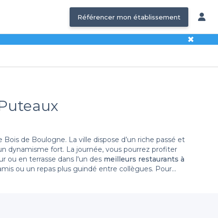
Référencer mon établissement
✖
 Puteaux
ois de Boulogne. La ville dispose d’un riche passé et
 un dynamisme fort. La journée, vous pourrez profiter
ur ou en terrasse dans l'un des
meilleurs restaurants à
 amis ou un repas plus guindé entre collègues. Pour
restaurant à Puteaux
. Découvrez les jours et horaires
les restaurants de la ville vous offrent la possibilité de
d’anniversaire en famille, en passant par le dîner en
r pour un simple repas ou une privatisation avec des
place, nous avons ce qu'il vous faut pour occuper votre