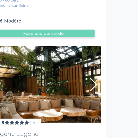
15 - 60 pers.
Neuilly-sur-Seine
€
Modéré
Faire une demande
,9
(14)
gène Eugène