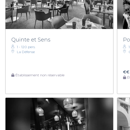
Quinte et Sens
P
1 - 120 pers.
La Défense
€€
Établissement non réservable
Ét