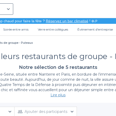
p chaud pour faire la fête ?
Réservez un bar climatisé
! ❄️🎉
Soirée entre amis
Verre entre collègues
Évènement d'entreprise
nts de groupe - Puteaux
lleurs restaurants de groupe -
Notre sélection de 5 restaurants
ine, située entre Nanterre et Paris, en bordure de l’immense B
toute beauté. Aujourd’hui, de jour comme de nuit, la ville assure
Quatre Temps de la Défense à proximité puis déjeuner en intérie
s chic et raffinée vous accueillent pour un déjeuner simple entre
ez pas à réserver une table dans l’une des adresses de notre
Lire plus
top 
siteurs et la cuisine proposée grâce à la carte ! Pour votre plaisir, 
nts, en allant du déjeuner d’entreprise entre collègues au repas 
Produits frais, cuisine maison, vous devriez trouver votre bonheu
Ajouter des participants
Italie grâce à une pizza typique, petite salade à la taverne de la 