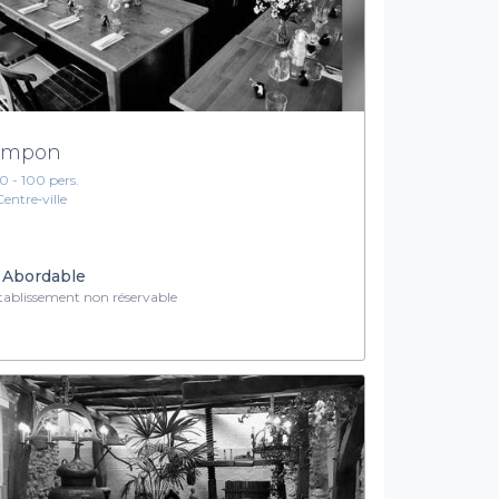
ompon
10 - 100 pers.
Centre‑ville
Abordable
ablissement non réservable