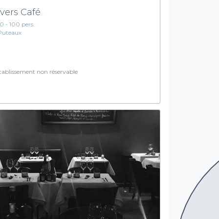
vers Café
10 - 100 pers.
Puteaux
ablissement non réservable