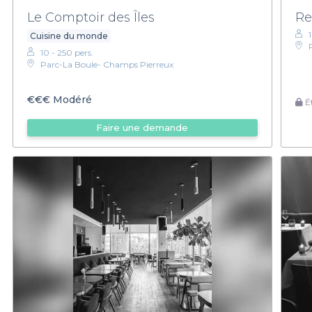
Le Comptoir des Îles
Re
Cuisine du monde
10 - 250 pers.
Parc-La Boule- Champs Pierreux
€€€
Modéré
Ét
Faire une demande