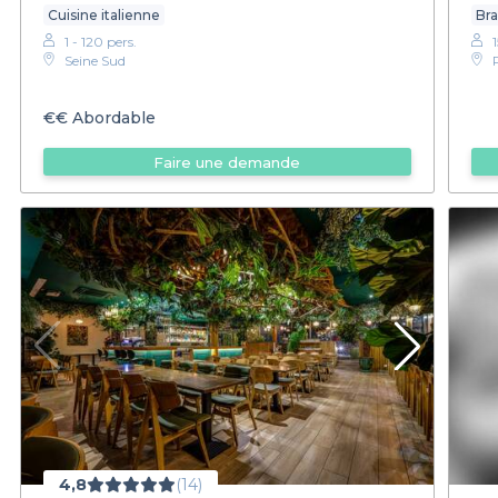
Cuisine italienne
Bra
1 - 120 pers.
Seine Sud
€€
Abordable
Faire une demande
4,8
(14)