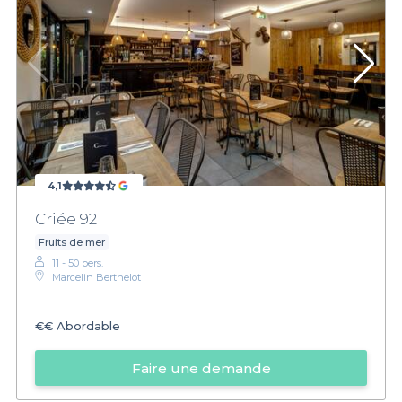
4,1
Criée 92
Fruits de mer
11 - 50 pers.
Marcelin Berthelot
€€
Abordable
Faire une demande