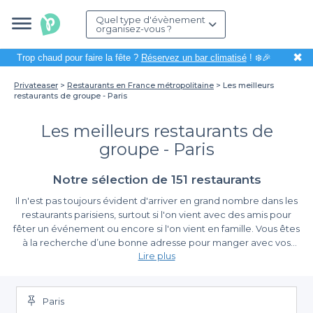
Quel type d'évènement
organisez-vous ?
✖
Trop chaud pour faire la fête ?
Réservez un bar climatisé
! ❄️🎉
Privateaser
Restaurants en France métropolitaine
Les meilleurs
restaurants de groupe - Paris
Les meilleurs restaurants de
groupe - Paris
Notre sélection de 151 restaurants
Il n'est pas toujours évident d'arriver en grand nombre dans les
restaurants parisiens, surtout si l'on vient avec des amis pour
fêter un événement ou encore si l'on vient en famille. Vous êtes
à la recherche d’une bonne adresse pour manger avec vos
Lire plus
proches ou pour organiser une grande tablée ? Nous vous
Il n’y a pas de date obligatoire pour faire une réservation, c’est
conseillons de jeter un œil sur cette liste des restaurants.
tous les jours ! Quel que soit le programme de votre journée ou
Réservez un établissement parmi ce
top restaurant pour
groupe à Paris
soirée, pour un déjeuner ou un dîner, ces lieux au décor
que nous avons spécialement conçu pour vous.
Paris
Vous y trouverez les meilleurs restaurants parisiens pour votre
chaleureux seront ravis de vous accueillir dans une ambiance