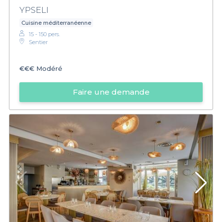
YPSELI
Cuisine méditerranéenne
15 - 150 pers.
Sentier
€€€
Modéré
Faire une demande