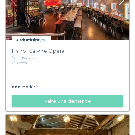
4,6
(94)
Hanoi Cà Phê Opéra
1 - 150 pers.
Opéra
€€€
Modéré
Faire une demande