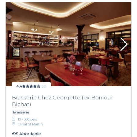
4,4
(33)
Brasserie Chez Georgette (ex-Bonjour
Bichat)
Brasserie
10 - 300 pers.
Canal St Martin
€€
Abordable