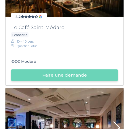
4,2
Le Café Saint-Médard
Brasserie
10 - 40 pers.
Quartier Latin
€€€
Modéré
Faire une demande