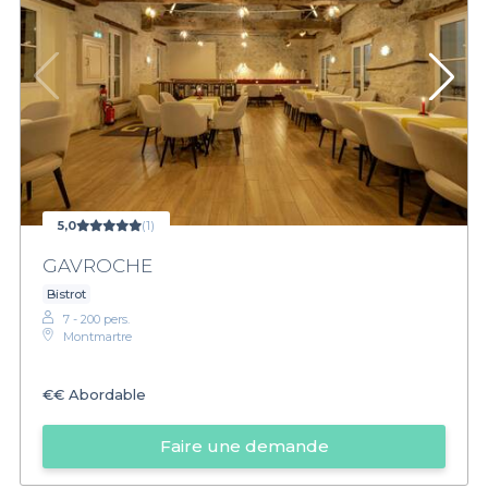
5,0
(1)
GAVROCHE
Bistrot
7 - 200 pers.
Montmartre
€€
Abordable
Faire une demande