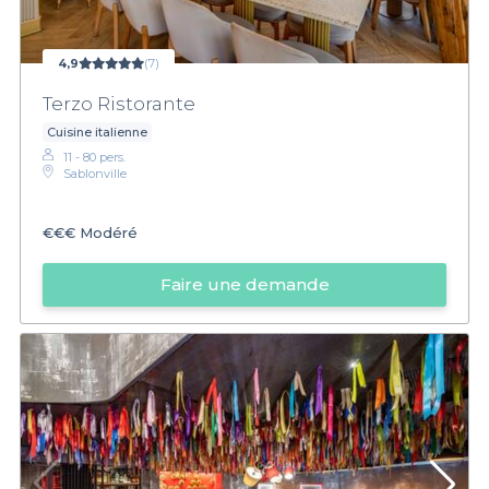
4,9
(7)
Terzo Ristorante
Cuisine italienne
11 - 80 pers.
Sablonville
€€€
Modéré
Faire une demande