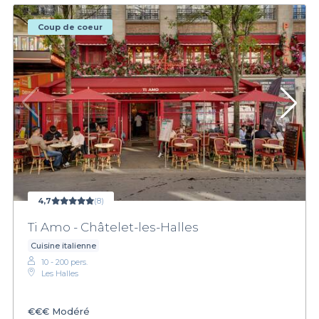
Coup de coeur
4,7
(8)
Ti Amo - Châtelet-les-Halles
Cuisine italienne
10 - 200 pers.
Les Halles
€€€
Modéré