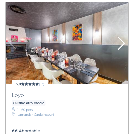
5,0
(13)
Loyo
Cuisine afro-créole
1 - 60 pers.
Lamarck - Caulaincourt
€€
Abordable