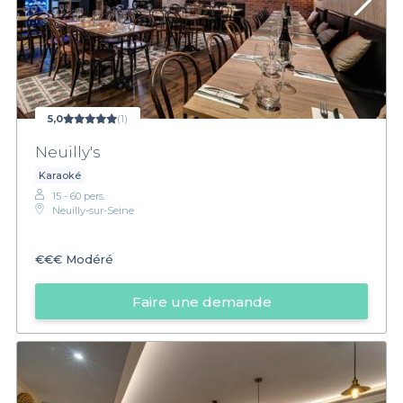
5,0
(1)
Neuilly's
Karaoké
15 - 60 pers.
Neuilly-sur-Seine
€€€
Modéré
Faire une demande