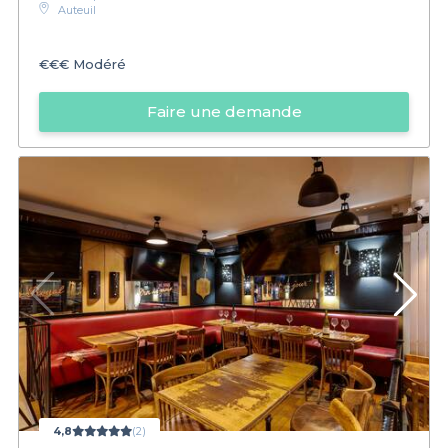
Auteuil
€€€
Modéré
Faire une demande
4,8
(2)