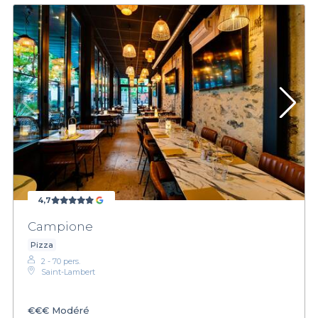
4,7
Campione
Pizza
2 - 70 pers.
Saint-Lambert
€€€
Modéré