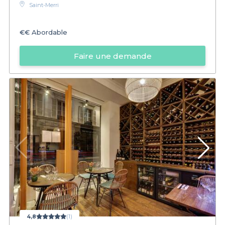
Saint-Merri
€€
Abordable
Faire une demande
4,8
(1)