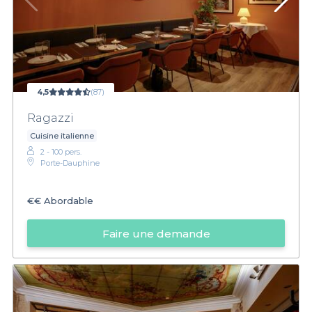
4,5
(87)
Ragazzi
Cuisine italienne
2 - 100 pers.
Porte-Dauphine
€€
Abordable
Faire une demande