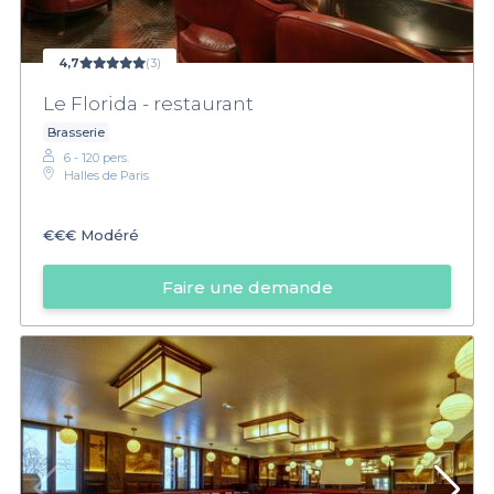
4,7
(3)
Le Florida - restaurant
Brasserie
6 - 120 pers.
Halles de Paris
€€€
Modéré
Faire une demande