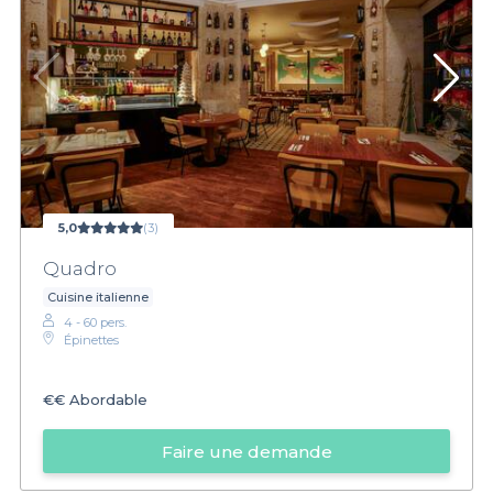
5,0
(3)
Quadro
Cuisine italienne
4 - 60 pers.
Épinettes
€€
Abordable
Faire une demande