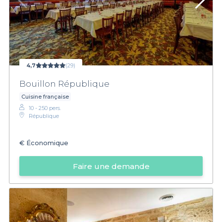
4,7
(29)
Bouillon République
Cuisine française
10 - 250 pers.
République
€
Économique
Faire une demande