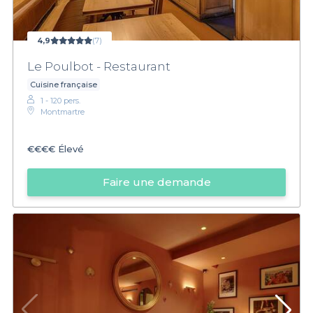
4,9
(7)
Le Poulbot - Restaurant
Cuisine française
1 - 120 pers.
Montmartre
€€€€
Élevé
Faire une demande