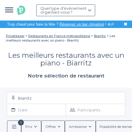
Quel type d'évènement
organisez-vous ?
✖
Trop chaud pour faire la fête ?
Réservez un bar climatisé
! ❄️🎉
Privateaser
Restaurants en France métropolitaine
Biarritz
Les
meilleurs restaurants avec un piano - Biarritz
Les meilleurs restaurants avec un
piano - Biarritz
Notre sélection de restaurant
Biarritz
Date
Participants
1
Prix
Offres
Ambiance
Possibilité de danse