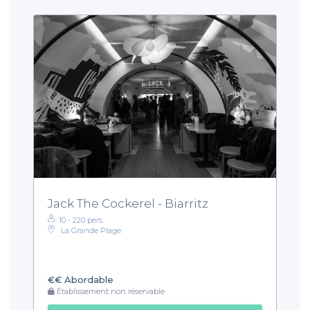
Jack The Cockerel - Biarritz
10 - 220 pers.
La Grande Plage
€€
Abordable
Établissement non réservable