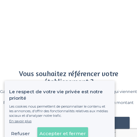
Vous souhaitez référencer votre
établissement ?
Le respect de votre vie privée est notre
Gagnez de nombreux clients parmi le million de visiteurs qui viennent
sur Privateaser chaque mois.
priorité
Pas de commissions et sans engagement, vous payez un montant
Les cookies nous permettent de personnaliser le contenu et
fixe sans risque de voir déraper la facture.
les annonces, d'offrir des fonctionnalités relatives aux médias
sociaux et d'analyser notre trafic.
En savoir plus
Référencer mon établissement
Refuser
Accepter et fermer