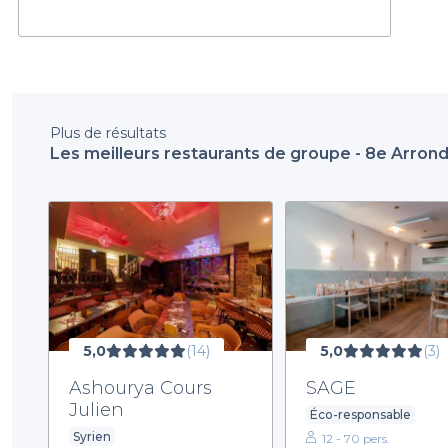
Plus de résultats
Les meilleurs restaurants de groupe - 8e Arron
5,0
(14)
5,0
(3)
Ashourya Cours
SAGE
Julien
Éco-responsable
Syrien
12 - 70 pers.