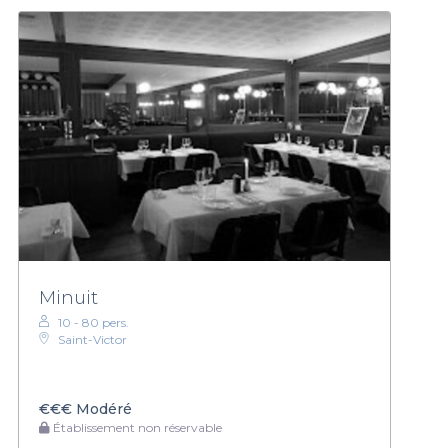
Minuit
10 - 80 pers.
Saint-Victor
€€€
Modéré
Établissement non réservable