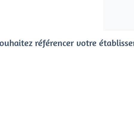
ouhaitez référencer votre établiss
x clients parmi le million de visiteurs qui viennent sur Privat
 sans engagement, vous payez un montant fixe sans risque de vo
Référencer mon établissement
Déjà client
8e Arrondissement - Types d
<
Les meilleurs restaurants de groupe -
Les meilleurs restaurants dansants - 8e