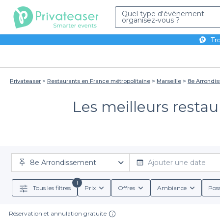
Quel type d'évènement
organisez-vous ?
Tro
Privateaser
Restaurants en France métropolitaine
Marseille
8e Arrondi
Les meilleurs restau
8e Arrondissement
Ajouter une date
1
Tous les filtres
Prix
Offres
Ambiance
Poss
Réservation et annulation gratuite