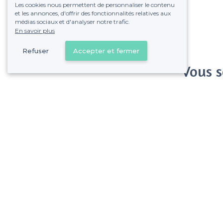
Les cookies nous permettent de personnaliser le contenu
et les annonces, d'offrir des fonctionnalités relatives aux
médias sociaux et d'analyser notre trafic.
En savoir plus
Refuser
Accepter et fermer
Vous s
Gagnez de nombreu
Pas de commissions et
8e Arrondissement - Alentours
<
Les meilleurs restaurants avec un piano - Marseille