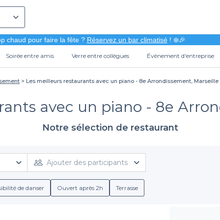
p chaud pour faire la fête ?
Réservez un bar climatisé
! ❄️🎉
Soirée entre amis
Verre entre collègues
Évènement d'entreprise
ssement
Les meilleurs restaurants avec un piano - 8e Arrondissement, Marseille
rants avec un piano - 8e Arro
Notre sélection de restaurant
Ajouter des participants
ibilité de danser
Ouvert après 2h
Terrasse