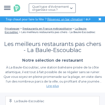
Quel type d'évènement
organisez-vous ?
✖
Trop chaud pour faire la fête ?
Réservez un bar climatisé
! ❄️🎉
Privateaser
Restaurants en France métropolitaine
La Baule-
Escoublac
Les meilleurs restaurants pas chers - La Baule-Escoublac
Les meilleurs restaurants pas chers
- La Baule-Escoublac
Notre sélection de restaurant
À La Baule-Escoublac, une station balnéaire prisée de la côte
atlantique, il est tout à fait possible de se régaler sans se ruiner.
Que vous soyez en pleine promenade sur la plage, en visite dans
l'un des nombreux parcs de la ville, ou profitant d'une journée
Lire plus
d'excursion en bord de mer, nous avons sélectionné pour vous
des restaurants pas chers qui sauront satisfaire vos papilles.
Une sélection variée et accessible
Organiser un repas en groupe, une sortie en famille ou entre
amis est ainsi facilité par la diversité des offres disponibles.
La Baule-Escoublac
Avec Privateaser, vous avez accès à une multitude d’options.