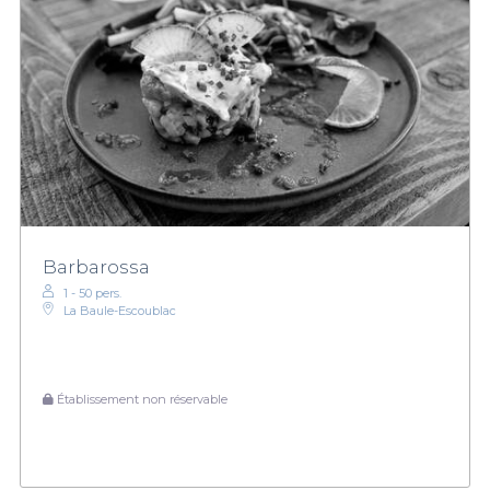
Barbarossa
1 - 50 pers.
La Baule-Escoublac
Établissement non réservable