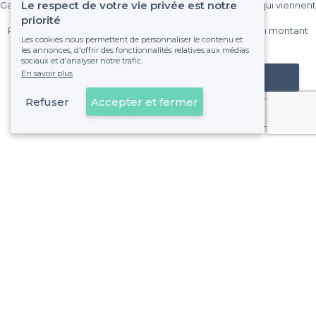
Le respect de votre vie privée est notre
Gagnez de nombreux clients parmi le million de visiteurs qui viennent
sur Privateaser chaque mois.
priorité
Pas de commissions et sans engagement, vous payez un montant
Les cookies nous permettent de personnaliser le contenu et
fixe sans risque de voir déraper la facture.
les annonces, d'offrir des fonctionnalités relatives aux médias
sociaux et d'analyser notre trafic.
En savoir plus
Référencer mon établissement
Refuser
Accepter et fermer
Déjà client
La Baule-Escoublac - Types de lieux
<
Les meilleurs restaurants de groupe - La Baule-Escoublac
Les meilleurs restaurants chics - La Baule-Escoublac