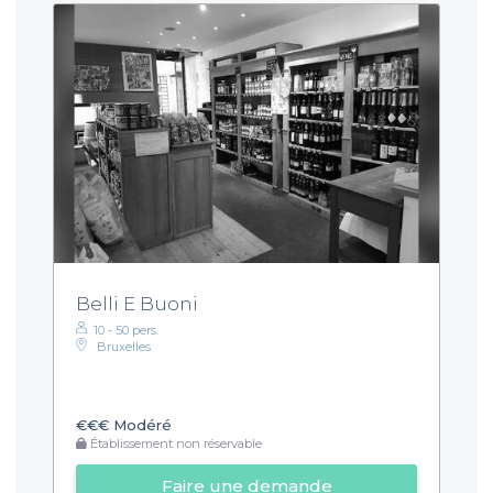
Belli E Buoni
10 - 50 pers.
Bruxelles
€€€
Modéré
Établissement non réservable
Faire une demande