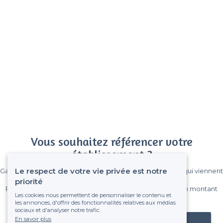
Vous souhaitez référencer votre
établissement ?
Le respect de votre vie privée est notre
Gagnez de nombreux clients parmi le million de visiteurs qui viennent
sur Privateaser chaque mois.
priorité
Pas de commissions et sans engagement, vous payez un montant
Les cookies nous permettent de personnaliser le contenu et
fixe sans risque de voir déraper la facture.
les annonces, d'offrir des fonctionnalités relatives aux médias
sociaux et d'analyser notre trafic.
En savoir plus
Référencer mon établissement