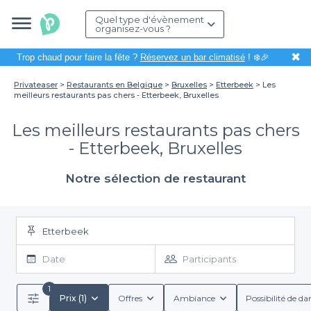
Quel type d'évènement
organisez-vous ?
✖
Trop chaud pour faire la fête ?
Réservez un bar climatisé
! ❄️🎉
Privateaser
Restaurants en Belgique
Bruxelles
Etterbeek
Les
meilleurs restaurants pas chers - Etterbeek, Bruxelles
Les meilleurs restaurants pas chers
- Etterbeek, Bruxelles
Notre sélection de restaurant
Etterbeek
Date
Participants
1
Prix (1)
Offres
Ambiance
Possibilité de da