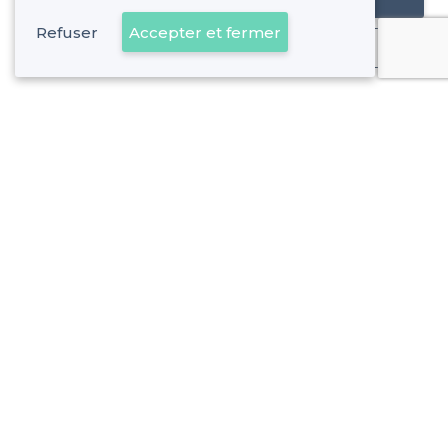
Refuser
Accepter et fermer
Déjà client
Etterbeek - Alentours
<
Les meilleurs restaurants pas chers - Bruxelles
Etterbeek - Types de lieux
<
Les meilleurs restaurants de groupe - Etterbeek, Bruxelles
Les meilleurs restaurants chics - Etterbeek, Bruxelles