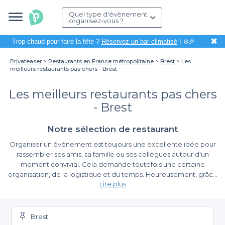
Quel type d'évènement
organisez-vous ?
✖
Trop chaud pour faire la fête ?
Réservez un bar climatisé
! ❄️🎉
Privateaser
Restaurants en France métropolitaine
Brest
Les
meilleurs restaurants pas chers - Brest
Les meilleurs restaurants pas chers
- Brest
Notre sélection de restaurant
Organiser un événement est toujours une excellente idée pour
rassembler ses amis, sa famille ou ses collègues autour d'un
moment convivial. Cela demande toutefois une certaine
organisation, de la logistique et du temps. Heureusement, grâce
Lire plus
à Privateaser, réserver le lieu parfait pour votre événement
devient un jeu d'enfant. Spécialisés dans la réservation
Pourquoi organiser un événement dans un
d’établissements variés, nous vous offrons une solution pratique
restaurant pas cher à Brest ?
pour simplifier la planification de vos rassemblements.
Brest
Aujourd'hui, nous vous proposons de découvrir
les meilleurs