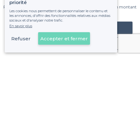
sur Privateaser chaque mois.
priorité
Pas de commissions et sans engagement, vous payez un montant
Les cookies nous permettent de personnaliser le contenu et
fixe sans risque de voir déraper la facture.
les annonces, d'offrir des fonctionnalités relatives aux médias
sociaux et d'analyser notre trafic.
En savoir plus
Référencer mon établissement
Refuser
Accepter et fermer
Déjà client
Brest - Types de lieux
<
Les meilleurs restaurants de groupe - Brest
Les meilleurs restaurants avec une bonne ambiance - Bre