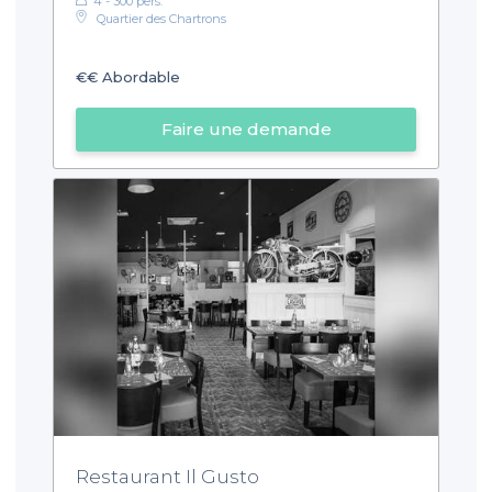
4 - 300 pers.
Quartier des Chartrons
€€
Abordable
Faire une demande
Restaurant Il Gusto