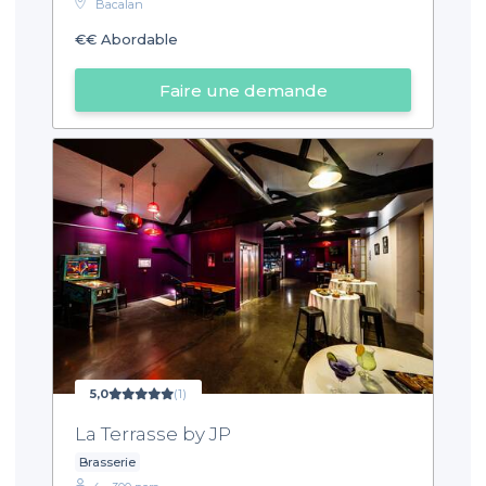
Bacalan
€€
Abordable
Faire une demande
5,0
(1)
La Terrasse by JP
Brasserie