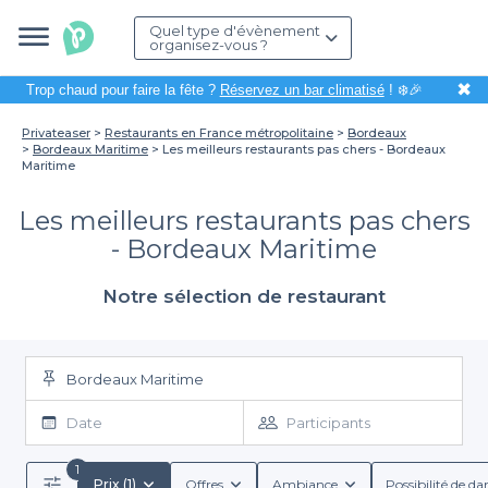
Quel type d'évènement
organisez-vous ?
✖
Trop chaud pour faire la fête ?
Réservez un bar climatisé
! ❄️🎉
Privateaser
Restaurants en France métropolitaine
Bordeaux
Bordeaux Maritime
Les meilleurs restaurants pas chers - Bordeaux
Maritime
Les meilleurs restaurants pas chers
- Bordeaux Maritime
Notre sélection de restaurant
Bordeaux Maritime
Date
Participants
1
Prix (1)
Offres
Ambiance
Possibilité de da