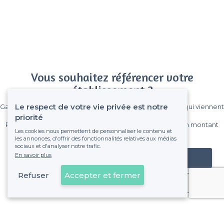
Vous souhaitez référencer votre
établissement ?
Le respect de votre vie privée est notre
Gagnez de nombreux clients parmi le million de visiteurs qui viennent
sur Privateaser chaque mois.
priorité
Pas de commissions et sans engagement, vous payez un montant
Les cookies nous permettent de personnaliser le contenu et
fixe sans risque de voir déraper la facture.
les annonces, d'offrir des fonctionnalités relatives aux médias
sociaux et d'analyser notre trafic.
En savoir plus
Référencer mon établissement
Refuser
Accepter et fermer
Déjà client