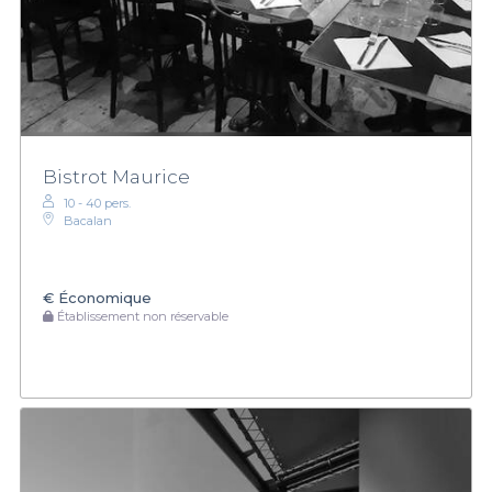
Bistrot Maurice
10 - 40 pers.
Bacalan
€
Économique
Établissement non réservable