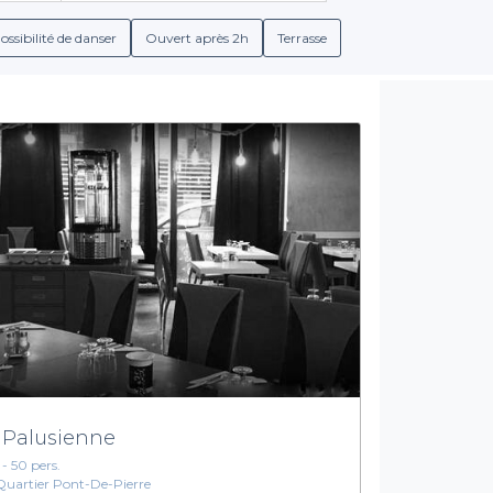
et découvrir les spécialités offertes par chaque restaurant. Qu'il
siques français revisités, chaque lieu dispose de son propre univers
ossibilité de danser
Ouvert après 2h
Terrasse
Un choix varié pour tous les goûts
une attention particulière et c’est pourquoi nous mettons à v
plats pour accompagner votre repas. Que vous planifiez un déjeu
issements à Bobigny sauront complètement répondre à vos attent
y a à offrir en matière de gastronomie accessible. Nous vous inv
sur Privateaser. Réservez en ligne, profitez de votre repas et sa
 Palusienne
 - 50 pers.
Quartier Pont-De-Pierre