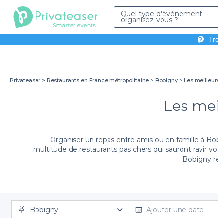
Quel type d'évènement
organisez-vous ?
Tro
Privateaser
Restaurants en France métropolitaine
Bobigny
Les meilleur
Les mei
Organiser un repas entre amis ou en famille à Bobi
multitude de restaurants pas chers qui sauront ravir vo
Bobigny re
Utiliser notre plateforme Privateaser pour réserver 
Bobigny
offrent des ambiances variées et des menus adaptés
Ajouter une date