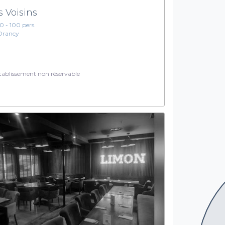
s Voisins
10 - 100 pers.
Drancy
ablissement non réservable