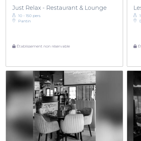
Just Relax - Restaurant & Lounge
Le
10 - 150 pers.
Pantin
Établissement non réservable
Ét