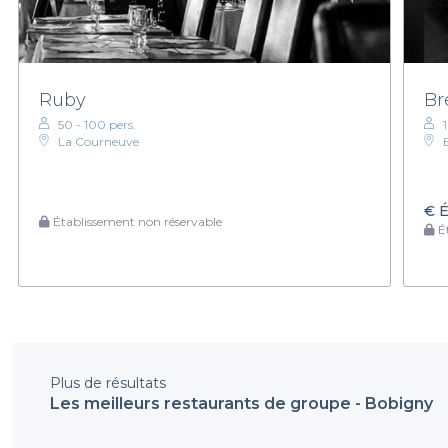
Ruby
Br
50 - 100 pers.
La Courneuve
€
É
Établissement non réservable
Ét
Plus de résultats
Les meilleurs restaurants de groupe - Bobigny