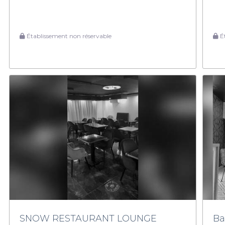
Établissement non réservable
Ét
SNOW RESTAURANT LOUNGE
Ba