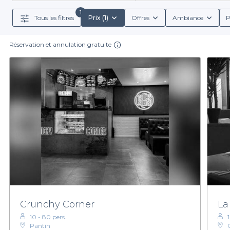
comparer les options, vous assurer des menus de groupe 
ou de clas
1
Tous les filtres
Prix (1)
Offres
Ambiance
P
Réservation et annulation gratuite
Nous comprenons que chaque événement nécessite 
abordables, offrant une variété de boissons et de 
moment convivial entre amis, nos établ
N’attendez plus pour découvrir tout ce que Bobign
restaurants pas chers 
Crunchy Corner
La
10 - 80 pers.
1
Pantin