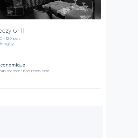
eezy Grill
10 - 120 pers.
Bobigny
conomique
ablissement non réservable