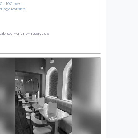
10 - 100 pers.
Village Parisien
ablissement non réservable