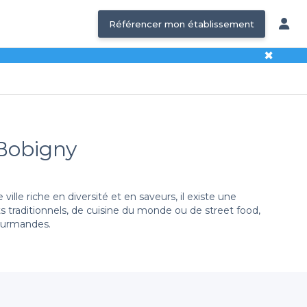
Référencer mon établissement
✖
 Bobigny
lle riche en diversité et en saveurs, il existe une
ts traditionnels, de cuisine du monde ou de street food,
gourmandes.
s une vaste sélection d’établissements abordables qui
s conditions de réservation, vous pouvez facilement