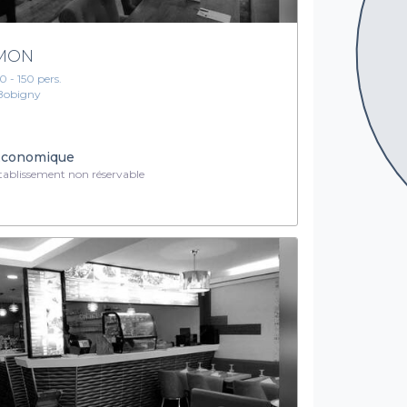
IMON
10 - 150 pers.
Bobigny
conomique
ablissement non réservable