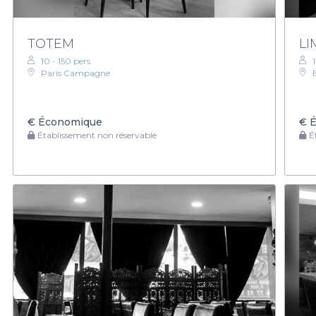
TOTEM
L
10 - 150 pers.
Paris Campagne
€
Économique
€
É
Établissement non réservable
Ét