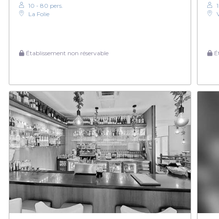
10 - 80 pers.
La Folie
Établissement non réservable
Ét