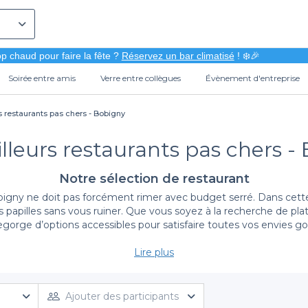
p chaud pour faire la fête ?
Réservez un bar climatisé
! ❄️🎉
Soirée entre amis
Verre entre collègues
Évènement d'entreprise
s restaurants pas chers - Bobigny
lleurs restaurants pas chers -
Notre sélection de restaurant
gny ne doit pas forcément rimer avec budget serré. Dans cette vi
s papilles sans vous ruiner. Que vous soyez à la recherche de pla
gorge d’options accessibles pour satisfaire toutes vos envies 
Lire plus
Simplifiez vos réservations avec Privateaser
un restaurant à Bobigny est un jeu d’enfant. Nous vous proposon
 à tous les budgets. Grâce à nos informations détaillées sur le
Ajouter des participants