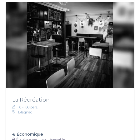
La Récréation
10 - 100 pers.
Blagnac
€
Économique
Établissement non réservable