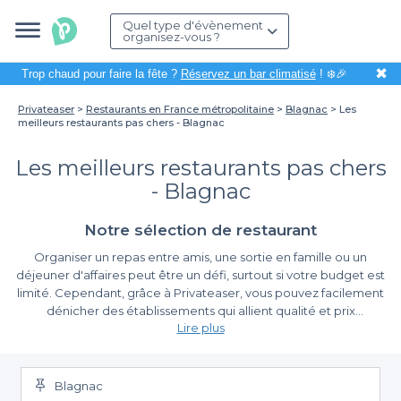
Quel type d'évènement
organisez-vous ?
✖
Trop chaud pour faire la fête ?
Réservez un bar climatisé
! ❄️🎉
Privateaser
Restaurants en France métropolitaine
Blagnac
Les
meilleurs restaurants pas chers - Blagnac
Les meilleurs restaurants pas chers
- Blagnac
Notre sélection de restaurant
Organiser un repas entre amis, une sortie en famille ou un
déjeuner d'affaires peut être un défi, surtout si votre budget est
limité. Cependant, grâce à Privateaser, vous pouvez facilement
dénicher des établissements qui allient qualité et prix
Lire plus
abordables, tout en garantissant une expérience gustative
mémorable.
Optez pour la simplicité avec Privateaser
Blagnac
Sur notre plateforme, nous vous offrons un large choix de