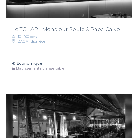
Le TCHAP - Monsieur Poule & Papa Calvo
10 - 100 pers.
ZAC Andromède
€
Économique
Établissement non réservable