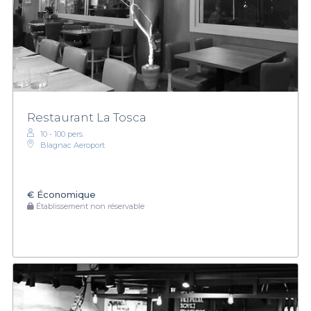
Restaurant La Tosca
10 - 100 pers.
Blagnac Aeroport
€
Économique
Établissement non réservable