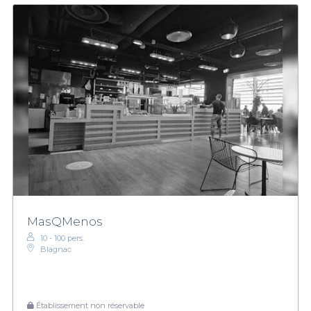
MasQMenos
10 - 100 pers.
Blagnac
Établissement non réservable