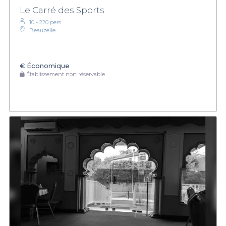
Le Carré des Sports
10 - 220 pers.
Beauzelle
€
Économique
Établissement non réservable