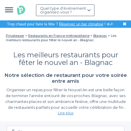
Quel type d'évènement
organisez-vous ?
✖
Trop chaud pour faire la fête ?
Réservez un bar climatisé
! ❄️🎉
Privateaser
Restaurants en France métropolitaine
Blagnac
Les
meilleurs restaurants pour fêter le nouvel an - Blagnac
Les meilleurs restaurants pour
fêter le nouvel an - Blagnac
Notre sélection de restaurant pour votre soirée
entre amis
Organiser un repas pour fêter le Nouvel An est une belle façon
de terminer l'année entouré de vos proches. Blagnac, avec ses
charmantes places et son ambiance festive, offre une multitude
de restaurants parfaits pour accueillir votre célébration de fin
Lire plus
d'année. Que vous souhaitiez un repas gastronomique, une
ambiance festive ou un cadre intime, cette commune a tout
L’avantage de réserver avec Privateaser
pour plaire.