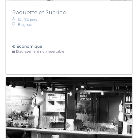
Roquette et Sucrine
10 - 100 pers.
Blagnac
€
Économique
Établissement non réservable