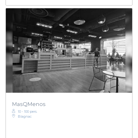
MasQMenos
10 - 100 pers.
Blagnac