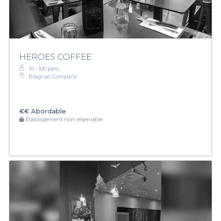
HEROES COFFEE
10 - 100 pers.
Blagnac Compans
€€
Abordable
Établissement non réservable