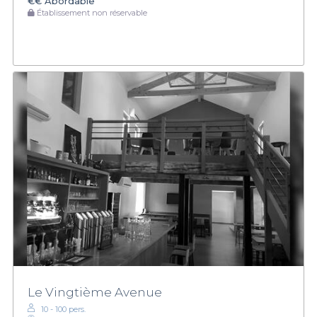
€€
Abordable
Établissement non réservable
Le Vingtième Avenue
10 - 100 pers.