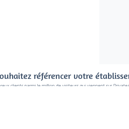
ouhaitez référencer votre établiss
x clients parmi le million de visiteurs qui viennent sur Privat
 sans engagement, vous payez un montant fixe sans risque de vo
Référencer mon établissement
Déjà client