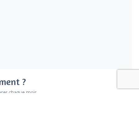
ement ?
easer chaque mois.
ir déraper la facture.