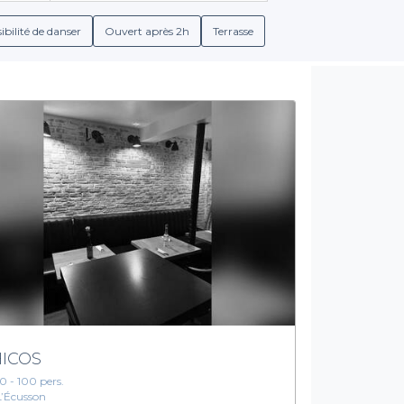
une diversité de biens, allant de l'ambiance festive pour une soi
tranquille.
ibilité de danser
Ouvert après 2h
Terrasse
Simplification du processus de réservation
néficierez de conditions de réservation claires et détaillées, a
et de boissons en fonction de vos envies, avec des menus spécial
ourrez planifier un événement qui réunit vos proches autour des 
qualité du service.
ouvrir ces restaurants latinos à Montpellier. Que ce soit pour un
-vous dans un univers culinaire riche, où chaque bouchée vous fe
laissez-vous séduire par la gastronomie latino-américaine !
ICOS
10 - 100 pers.
L’Écusson