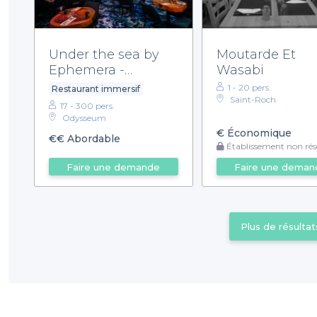
Under the sea by
Moutarde Et
Ephemera -
Wasabi
Montpellier -
1 - 20 pers.
Restaurant immersif
Restaurant
Saint-Roch
17 - 300 pers.
Odysseum
€
Économique
€€
Abordable
Établissement non rése
Faire une demande
Faire une deman
Plus de résultat