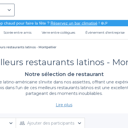
p chaud pour faire la fête ?
Réservez un bar climatisé
! ❄️🎉
Soirée entre amis
Verre entre collègues
Évènement d'entreprise
urs restaurants latinos - Montpellier
lleurs restaurants latinos - Mon
Notre sélection de restaurant
latino-américaine s'invite dans nos assiettes, offrant une expéri
is dans l'un de ces meilleurs restaurants latinos est une excellen
partageant des moments inoubliables.
Lire plus
Découvrez un large éventail d'options
ant. Notre plateforme vous donne accès à une large sélection de 
er des tacos, des empanadas, ou encore savourer des cocktails ex
Ajouter des participants