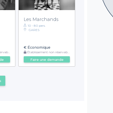
Les Marchands
10 - 80 pers.
GARES
€
Économique
rvable
Établissement non réservable
de
Faire une demande
s