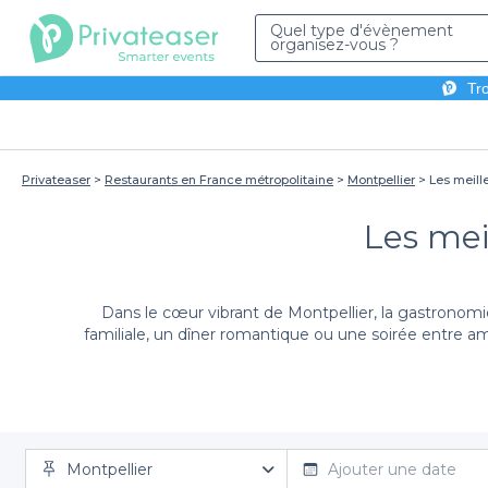
Quel type d'évènement
organisez-vous ?
Tro
Privateaser
Restaurants en France métropolitaine
Montpellier
Les meille
Les mei
Dans le cœur vibrant de Montpellier, la gastronomie 
familiale, un dîner romantique ou une soirée entre am
Avec Privateaser, la réservation devient un jeu d'enf
Montpellier
chaleureux et convivial. Que vous souhaitiez dégust
Ajouter une date