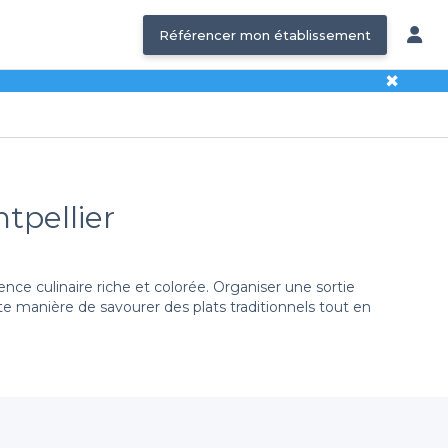
Référencer mon établissement
✖
tpellier
ence culinaire riche et colorée. Organiser une sortie
te manière de savourer des plats traditionnels tout en
restaurants où la musique latino résonne dans un cadre
otiques, nous avons ce qu'il vous faut. Notre réseau