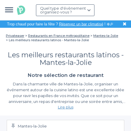
Quel type d'évènement
organisez-vous ?
✖
Trop chaud pour faire la fête ?
Réservez un bar climatisé
! ❄️🎉
Privateaser
Restaurants en France métropolitaine
Mantes-la-Jolie
Les meilleurs restaurants latinos - Mantes-la-Jolie
Les meilleurs restaurants latinos -
Mantes-la-Jolie
Notre sélection de restaurant
Dans la charmante ville de Mantes-la-Jolie, organiser un
événement autour de la cuisine latino est une excellente idée
pour ravir les papilles de vos invités. Que ce soit pour un
anniversaire, un repas d'entreprise ou une soirée entre amis,
Lire plus
nous avons sélectionné pour vous les meilleurs restaurants
latinos de la région. Ces établissements vous plongeront dans
Pourquoi choisir Privateaser pour vos réservations
une ambiance chaleureuse et festive, typique de l'Amérique
latine, tout en offrant une variété de spécialités culinaires à
Mantes-la-Jolie
En optant pour Privateaser, vous simplifiez considérablement le
découvrir.