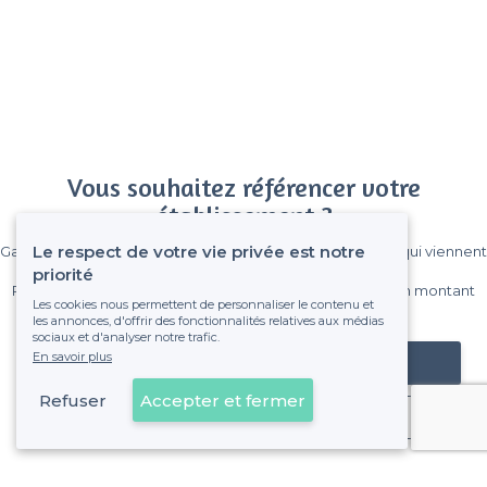
Vous souhaitez référencer votre
établissement ?
Le respect de votre vie privée est notre
Gagnez de nombreux clients parmi le million de visiteurs qui viennent
sur Privateaser chaque mois.
priorité
Pas de commissions et sans engagement, vous payez un montant
Les cookies nous permettent de personnaliser le contenu et
fixe sans risque de voir déraper la facture.
les annonces, d'offrir des fonctionnalités relatives aux médias
sociaux et d'analyser notre trafic.
En savoir plus
Référencer mon établissement
Refuser
Accepter et fermer
Déjà client