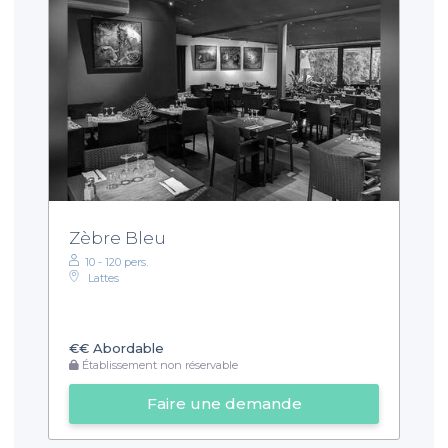
Zèbre Bleu
10 - 120 pers.
Lattes
€€
Abordable
Établissement non réservable
Faire une demande