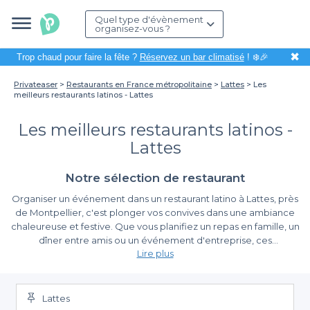
Quel type d'évènement
organisez-vous ?
✖
Trop chaud pour faire la fête ?
Réservez un bar climatisé
! ❄️🎉
Privateaser
Restaurants en France métropolitaine
Lattes
Les
meilleurs restaurants latinos - Lattes
Les meilleurs restaurants latinos -
Lattes
Notre sélection de restaurant
Organiser un événement dans un restaurant latino à Lattes, près
de Montpellier, c'est plonger vos convives dans une ambiance
chaleureuse et festive. Que vous planifiez un repas en famille, un
dîner entre amis ou un événement d'entreprise, ces
Lire plus
établissements proposent une cuisine savoureuse empreinte
des traditions d'Amérique Latine et un cadre où la musique et la
Profitez de la diversité culinaire
danse font partie intégrante de l'expérience.
Lattes
En utilisant
Privateaser
, vous avez accès à une large sélection de