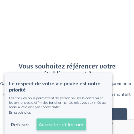
Vous souhaitez référencer votre
établissement ?
Le respect de votre vie privée est notre
Gagnez de nombreux clients parmi le million de visiteurs qui viennent
sur Privateaser chaque mois.
priorité
Pas de commissions et sans engagement, vous payez un montant
Les cookies nous permettent de personnaliser le contenu et
fixe sans risque de voir déraper la facture.
les annonces, d'offrir des fonctionnalités relatives aux médias
sociaux et d'analyser notre trafic.
En savoir plus
Référencer mon établissement
Refuser
Accepter et fermer
Déjà client