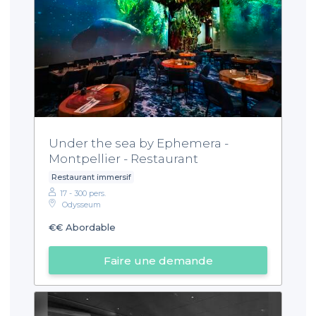
Under the sea by Ephemera -
Montpellier - Restaurant
Restaurant immersif
17 - 300 pers.
Odysseum
€€
Abordable
Faire une demande