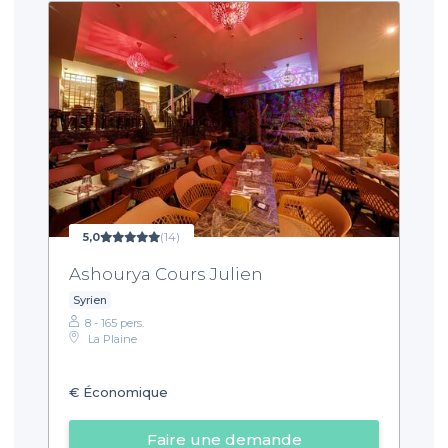
5,0
(14)
Ashourya Cours Julien
Syrien
8 - 165 pers.
La Plaine
€
Économique
Faire une demande