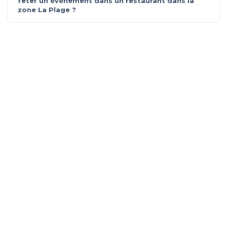
fêter un évènement dans un restaurant dans la
zone La Plage ?