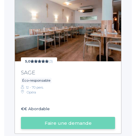
5,0
(3)
SAGE
Éco-responsable
12 - 70 pers.
Opéra
€€
Abordable
Faire une demande