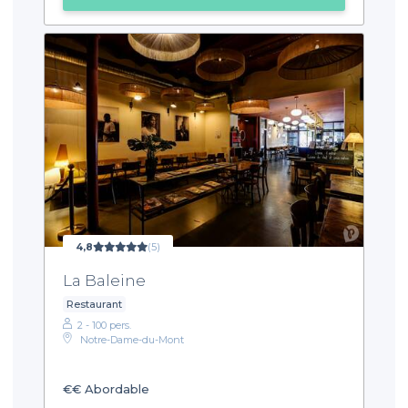
4,8
(5)
La Baleine
Restaurant
2 - 100 pers.
Notre-Dame-du-Mont
€€
Abordable