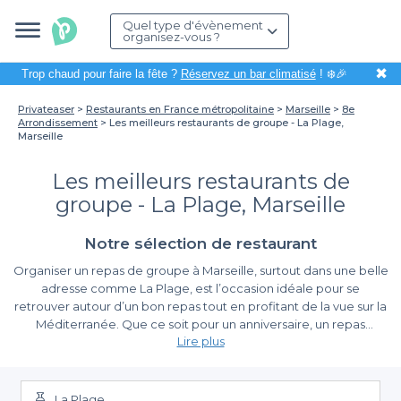
Quel type d'évènement
organisez-vous ?
✖
Trop chaud pour faire la fête ?
Réservez un bar climatisé
! ❄️🎉
Privateaser
Restaurants en France métropolitaine
Marseille
8e
Arrondissement
Les meilleurs restaurants de groupe - La Plage,
Marseille
Les meilleurs restaurants de
groupe - La Plage, Marseille
Notre sélection de restaurant
Organiser un repas de groupe à Marseille, surtout dans une belle
adresse comme La Plage, est l’occasion idéale pour se
retrouver autour d’un bon repas tout en profitant de la vue sur la
Méditerranée. Que ce soit pour un anniversaire, un repas
Lire plus
professionnel ou une fête entre amis, choisir le bon restaurant
est crucial pour garantir une ambiance festive et conviviale.
Facilitez-vous la vie avec Privateaser
La Plage