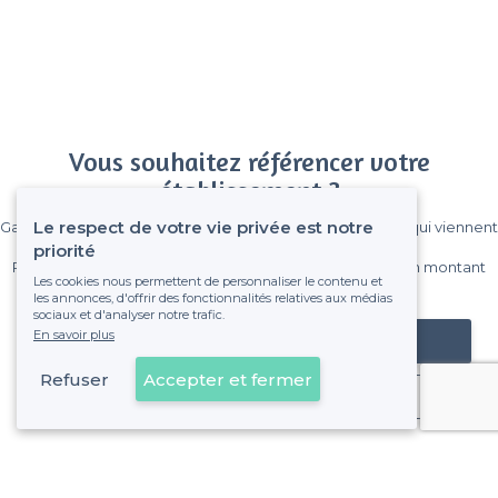
Vous souhaitez référencer votre
établissement ?
Le respect de votre vie privée est notre
Gagnez de nombreux clients parmi le million de visiteurs qui viennent
sur Privateaser chaque mois.
priorité
Pas de commissions et sans engagement, vous payez un montant
Les cookies nous permettent de personnaliser le contenu et
fixe sans risque de voir déraper la facture.
les annonces, d'offrir des fonctionnalités relatives aux médias
sociaux et d'analyser notre trafic.
En savoir plus
Référencer mon établissement
Refuser
Accepter et fermer
Déjà client