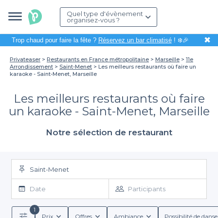
Quel type d'évènement
organisez-vous ?
✖
Trop chaud pour faire la fête ?
Réservez un bar climatisé
! ❄️🎉
Privateaser
Restaurants en France métropolitaine
Marseille
11e
Arrondissement
Saint-Menet
Les meilleurs restaurants où faire un
karaoke - Saint-Menet, Marseille
Les meilleurs restaurants où faire
un karaoke - Saint-Menet, Marseille
Notre sélection de restaurant
Saint-Menet
Date
Participants
1
Prix
Offres
Ambiance
Possibilité de danse