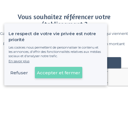
Vous souhaitez référencer votre
établissement ?
Le respect de votre vie privée est notre
Gagnez de nombreux clients parmi le million de visiteurs qui viennent
sur Privateaser chaque mois.
priorité
Pas de commissions et sans engagement, vous payez un montant
Les cookies nous permettent de personnaliser le contenu et
fixe sans risque de voir déraper la facture.
les annonces, d'offrir des fonctionnalités relatives aux médias
sociaux et d'analyser notre trafic.
En savoir plus
Référencer mon établissement
Refuser
Accepter et fermer
Déjà client
Saint-Menet - Alentours
<
Les meilleurs restaurants où faire un karaoke - 11e Arrondissement, Marseille
Saint-Menet - Types de lieux