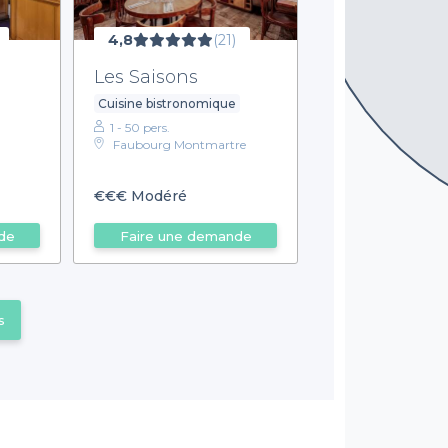
4,8
(21)
Les Saisons
Cuisine bistronomique
1 - 50 pers.
Faubourg Montmartre
€€€
Modéré
de
Faire une demande
s