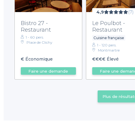
4,9
(7)
Bistro 27 -
Le Poulbot -
Restaurant
Restaurant
1 - 60 pers.
Cuisine française
Place de Clichy
1 - 120 pers.
Montmartre
€
Économique
€€€€
Élevé
Faire une demande
Faire une deman
Plus de résultat