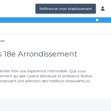
Référencer mon établissement
✖
ment
is 18e Arrondissement
e révéler être une expérience mémorable. Que vous
ement qui allie cuisine délicieuse et ambiance festive
 proposant une sélection des meilleurs restaurants où
rassemblé une large gamme d'établissements du 18e