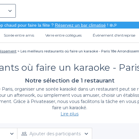
p chaud pour faire la fête ?
Réservez un bar climatisé
! ❄️🎉
Soirée entre amis
Verre entre collègues
Évènement d'entreprise
ndissement
Les meilleurs restaurants où faire un karaoke - Paris 18e Arrondisse
rants où faire un karaoke - Par
Notre sélection de 1 restaurant
e Paris, organiser une soirée karaoké dans un restaurant peut s
pour un afterwork, ou simplement vous amuser, choisir un établiss
ment. Grâce à Privateaser, nous vous facilitons la tâche en vous
faire un karaoké.
Lire plus
Simplifiez vos réservations avec Privateaser
ur une soirée karaoké n’a jamais été aussi simple. Nous avons 
Ajouter des participants