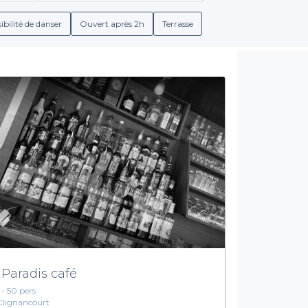
é de qualité. Vous trouverez des informations complètes sur les 
ous souhaitiez déguster des plats typiquement parisiens ou des 
ibilité de danser
Ouvert après 2h
Terrasse
variées qui sauront ravir vos papilles tout en vous divertissant.
Des expériences sur mesure pour tous vos événement
multitude d'options personnalisables. Les restaurants que nous 
ux, des vins raffinés et des mocktails pour satisfaire tous les g
 vous rassasier avec une gamme de mets soigneusement élaboré
du karaoké au cœur de Paris, n’hésitez pas à explorer notre sélec
ncentrer sur l'essentiel : la fête et les souvenirs à créer avec vo
ement ? Visitez notre site et découvrez les meilleures offres dès
 Paradis café
 - 50 pers.
Clignancourt