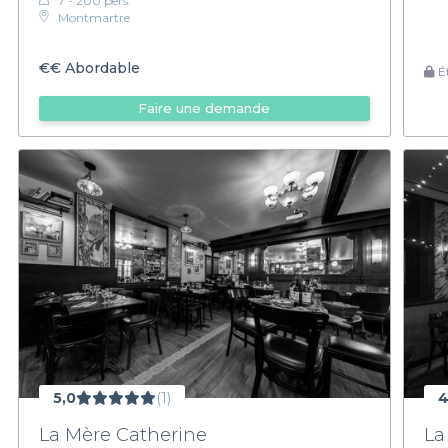
7 - 200 pers.
Montmartre
€€
Abordable
Ét
Faire une demande
5,0
(1)
4
La Mère Catherine
La