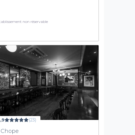
ablissement non réservable
,9
(23)
 Chope