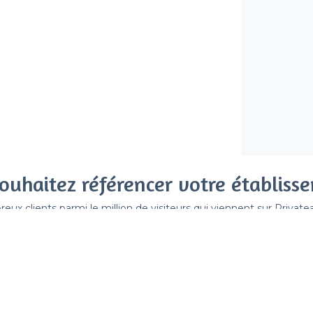
ouhaitez référencer votre établiss
x clients parmi le million de visiteurs qui viennent sur Privat
 sans engagement, vous payez un montant fixe sans risque de vo
Référencer mon établissement
Déjà client