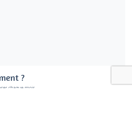
ement ?
easer chaque mois.
ir déraper la facture.