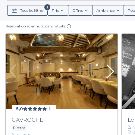
arrondissement qui offrent des équipements de karaok
groupe adaptés à toutes vos envies culinaires. Que v
1
Tous les filtres
Prix
Offres
Ambiance
Poss
Réservation et annulation gratuite
Notre plateforme vous permet de choisir parmi une 
formules de boissons, incluant des cocktails origina
morceaux préférés, vous pourrez
Si vous êtes prêt à plonger dans l'ambiance festive 
devient un jeu d’enfant, et vous pourrez ainsi vous co
18e arrondiss
5,0
(1)
GAVROCHE
Le
1
Bistrot