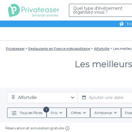
Quel type d'évènement
organisez-vous ?
Tro
Privateaser
Restaurants en France métropolitaine
Alfortville
Les meilleur
Les meilleurs
Alfortville
Ajouter une date
1
Tous les filtres
Prix
Offres
Ambiance
Poss
Réservation et annulation gratuite