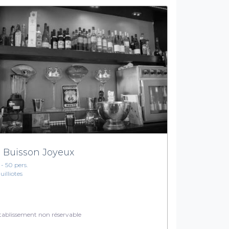
 Buisson Joyeux
 - 50 pers.
uilliotes
ablissement non réservable