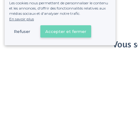
Les cookies nous permettent de personnaliser le contenu
et les annonces, d'offrir des fonctionnalités relatives aux
médias sociaux et d'analyser notre trafic.
En savoir plus
Refuser
Accepter et fermer
Vous s
Gagnez de nombreu
Pas de commissions et
Alfortville - Alentours
<
Les meilleurs restaurants où faire un karaoke - Val-de-Marne