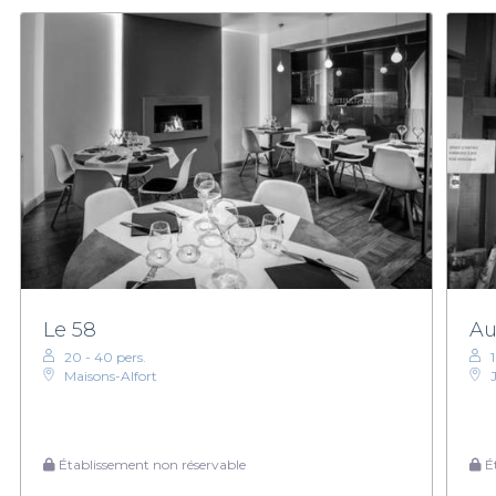
Le 58
Au
20 - 40 pers.
1
Maisons-Alfort
J
Établissement non réservable
Ét