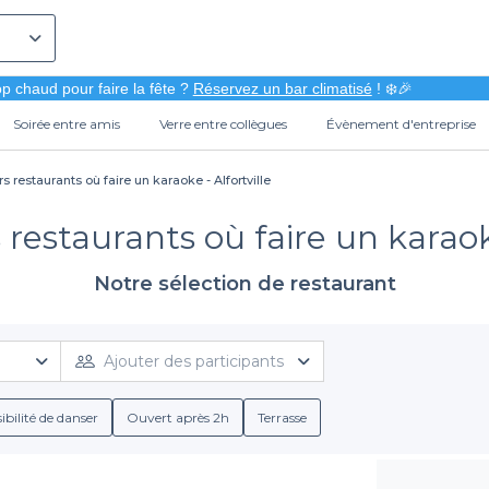
p chaud pour faire la fête ?
Réservez un bar climatisé
! ❄️🎉
Soirée entre amis
Verre entre collègues
Évènement d'entreprise
s restaurants où faire un karaoke - Alfortville
 restaurants où faire un karaoke
Notre sélection de restaurant
Ajouter des participants
ibilité de danser
Ouvert après 2h
Terrasse