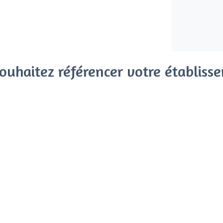
ouhaitez référencer votre établiss
x clients parmi le million de visiteurs qui viennent sur Privat
 sans engagement, vous payez un montant fixe sans risque de vo
Référencer mon établissement
Déjà client
Alfortville - Types de lieux
<
Les meilleurs restaurants de groupe - 
Les meilleurs restaurants cosy - Alfortvi