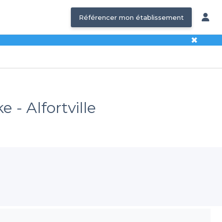
Référencer mon établissement
✖
 - Alfortville