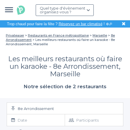
Quel type d'évènement
organisez-vous ?
✖
Trop chaud pour faire la fête ?
Réservez un bar climatisé
! ❄️🎉
Privateaser
Restaurants en France métropolitaine
Marseille
8e
Arrondissement
Les meilleurs restaurants où faire un karaoke - 8e
Arrondissement, Marseille
Les meilleurs restaurants où faire
un karaoke - 8e Arrondissement,
Marseille
Notre sélection de 2 restaurants
8e Arrondissement
Date
Participants