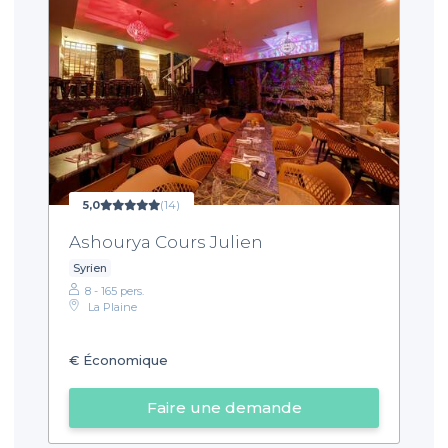
5,0
(14)
Ashourya Cours Julien
Syrien
8 - 165 pers.
La Plaine
€
Économique
Faire une demande