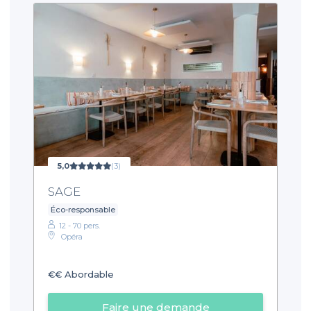
5,0
(3)
SAGE
Éco-responsable
12 - 70 pers.
Opéra
€€
Abordable
Faire une demande