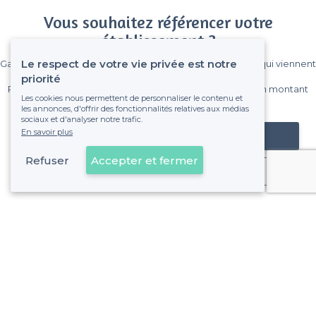
Vous souhaitez référencer votre
établissement ?
Le respect de votre vie privée est notre
Gagnez de nombreux clients parmi le million de visiteurs qui viennent
sur Privateaser chaque mois.
priorité
Pas de commissions et sans engagement, vous payez un montant
Les cookies nous permettent de personnaliser le contenu et
fixe sans risque de voir déraper la facture.
les annonces, d'offrir des fonctionnalités relatives aux médias
sociaux et d'analyser notre trafic.
En savoir plus
Référencer mon établissement
Refuser
Accepter et fermer
Déjà client
8e Arrondissement - Alentours
<
Les meilleurs restaurants où faire un karaoke - Marseille
>
Les meilleurs restaurants où faire un karaoke - Le Rouet,