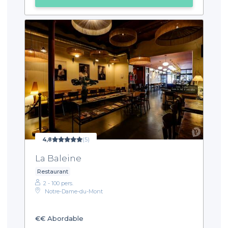
4,8
(5)
La Baleine
Restaurant
2 - 100 pers.
Notre-Dame-du-Mont
€€
Abordable