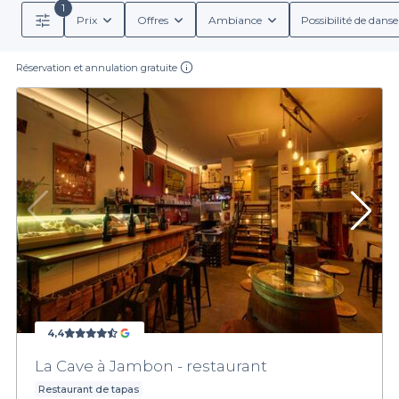
1
Prix
Offres
Ambiance
Possibilité de danse
Réservation et annulation gratuite
4,4
La Cave à Jambon - restaurant
Restaurant de tapas