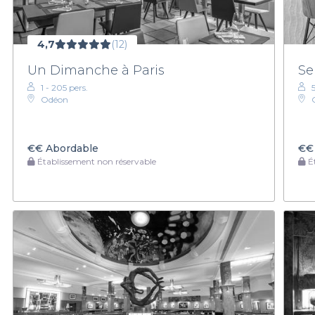
4,7
(12)
Un Dimanche à Paris
Se
1 - 205 pers.
5
Odéon
€€
Abordable
€€
Établissement non réservable
Ét