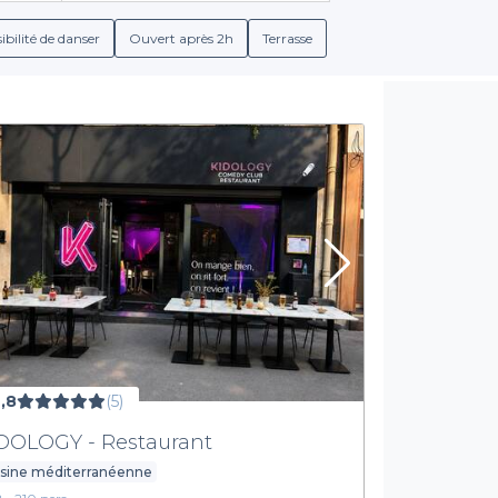
ibilité de danser
Ouvert après 2h
Terrasse
,8
(5)
DOLOGY - Restaurant
isine méditerranéenne