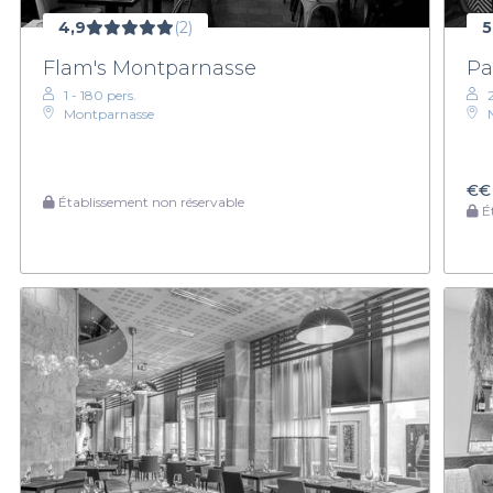
4,9
(2)
5
Flam's Montparnasse
Pa
1 - 180 pers.
Montparnasse
€€
Établissement non réservable
Ét