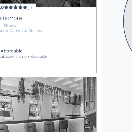
,0
(1)
stamore
2 - 35 pers.
Notre-Dame-des-Champs
Abordable
ablissement non réservable