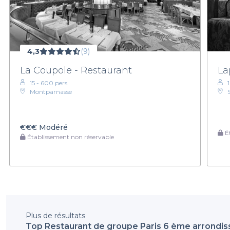
4,3
(9)
La Coupole - Restaurant
La
15 - 600 pers.
Montparnasse
€€€
Modéré
Ét
Établissement non réservable
Plus de résultats
Top Restaurant de groupe Paris 6 ème arrondi