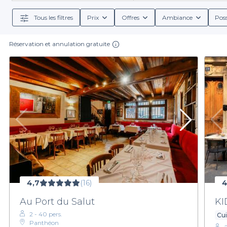
Tous les filtres
Prix
Offres
Ambiance
Poss
Réservation et annulation gratuite
4,7
(16)
4
Au Port du Salut
KI
2 - 40 pers.
Cu
Panthéon