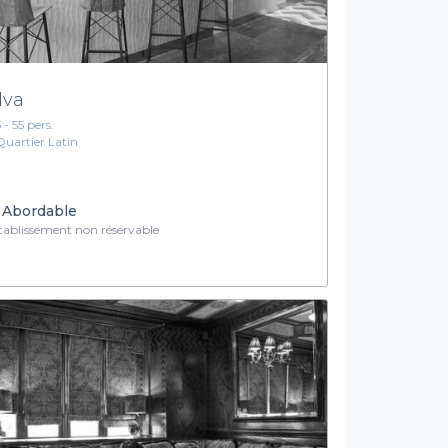
lva
 - 55 pers.
Quartier Latin
Abordable
ablissement non réservable