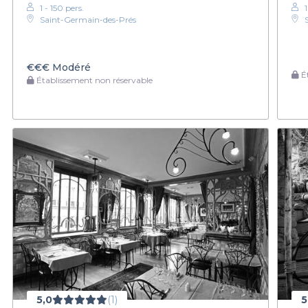
1 - 150 pers.
Saint-Germain-des-Prés
€€€
Modéré
Ét
Établissement non réservable
5,0
(1)
5