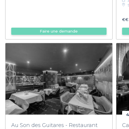
€€
Faire une demande
4
Au Son des Guitares - Restaurant
Ca