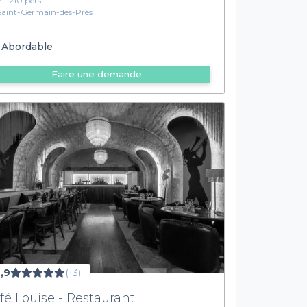
2 - 210 pers.
Saint-Germain-des-Prés
Abordable
Faire une demande
,9
(13)
fé Louise - Restaurant