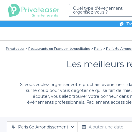
Quel type d'évènement
organisez-vous ?
Tro
Privateaser
Restaurants en France métropolitaine
Paris
Paris 6e Arron
Les meilleurs r
Si vous voulez organiser votre prochain événement d
sur le coup pour vous dégoter ce qui se fait de mi
écouter, vous allez trouver votre bonheur dans 
événements professionnels. Facilement accessibles
française. La Ville Lumière fourmille de lieux d’exce
tenté, vous pouvez toujou
Paris 6e Arrondissement
Ajouter une date