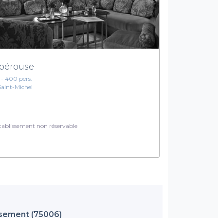
pérouse
1 - 400 pers.
Saint-Michel
ablissement non réservable
ssement (75006)