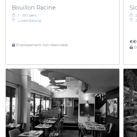
Bouillon Racine
Si
1 - 150 pers.
Luxembourg
€€
Établissement non réservable
Ét