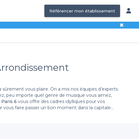
Référencer mon établissement
✖
e Arrondissement
va sûrement vous plaire. On a mis nos équipes d’experts
érez, peu importe quel genre de musique vous aimez,
 Paris 6
vous offre des cadres idylliques pour vos
r vous faire passer un bon moment dans la capitale
 Paris 6
font définitivement partie. Si vous n’êtes pas
e de restaurant de groupe.