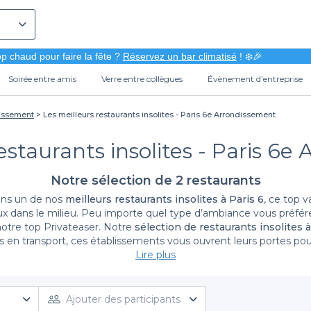
p chaud pour faire la fête ?
Réservez un bar climatisé
! ❄️🎉
Soirée entre amis
Verre entre collègues
Évènement d'entreprise
dissement
Les meilleurs restaurants insolites - Paris 6e Arrondissement
estaurants insolites - Paris 6
Notre sélection de 2 restaurants
ans un de nos
meilleurs restaurants insolites à Paris 6
, ce top 
eux dans le milieu. Peu importe quel type d’ambiance vous préf
notre top Privateaser. Notre
sélection de restaurants insolites à
 en transport, ces établissements vous ouvrent leurs portes pou
ption dont les établissements de notre
Lire plus
top restaurant insolites à
rs essayer de trouver le restaurant de vos rêves dans notre list
Ajouter des participants