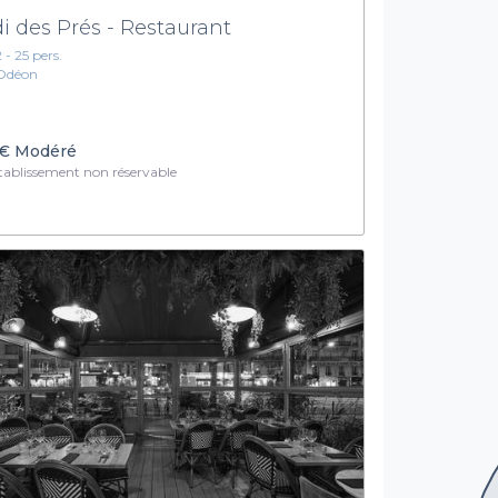
di des Prés - Restaurant
2 - 25 pers.
Odéon
€
Modéré
ablissement non réservable