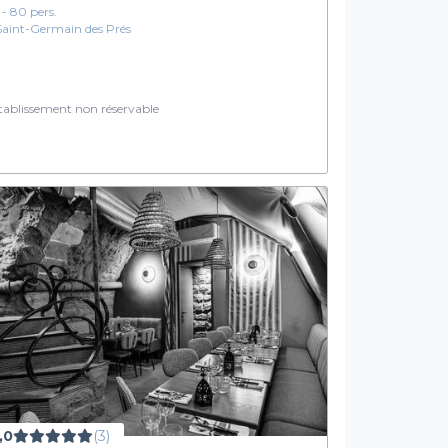
1 - 80 pers.
Saint-Germain des Prés
ablissement non réservable
,0
(3)