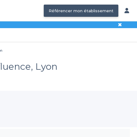
Référencer mon établissement
✖
on
fluence, Lyon