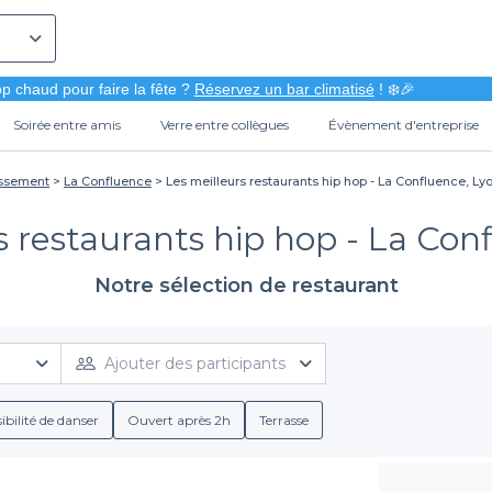
p chaud pour faire la fête ?
Réservez un bar climatisé
! ❄️🎉
Soirée entre amis
Verre entre collègues
Évènement d'entreprise
issement
La Confluence
Les meilleurs restaurants hip hop - La Confluence, Ly
s restaurants hip hop - La Con
Notre sélection de restaurant
Ajouter des participants
ibilité de danser
Ouvert après 2h
Terrasse