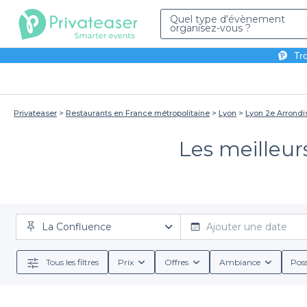
Quel type d'évènement
organisez-vous ?
Tro
Privateaser
Restaurants en France métropolitaine
Lyon
Lyon 2e Arrond
Les meilleur
La Confluence
Ajouter une date
Tous les filtres
Prix
Offres
Ambiance
Poss