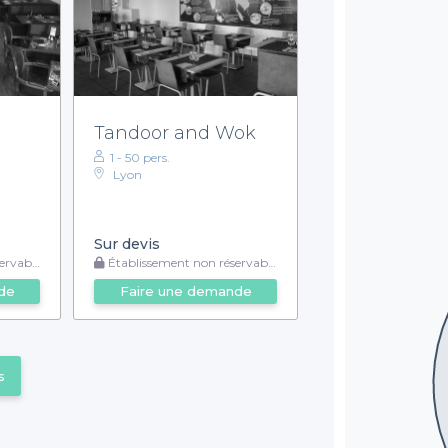
Tandoor and Wok
1 - 50 pers.
Lyon
Sur devis
rvable
Établissement non réservable
de
Faire une demande
s