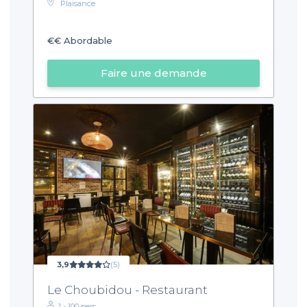
Plaisance
€€
Abordable
Faire une demande
3,9
(5)
Le Choubidou - Restaurant
1 - 100 pers.