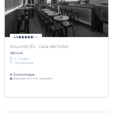
4,9
(28)
Soucoté (Ex : Casa del Sole)
Bar à vin
2 - 40 pers.
Montparnasse
€
Économique
Établissement non réservable