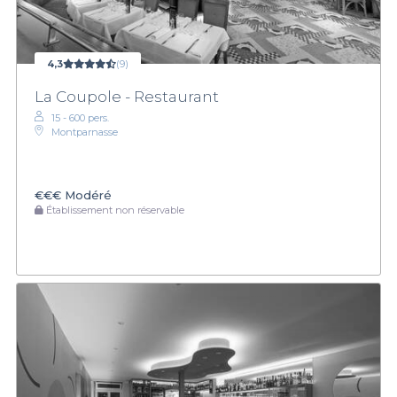
4,3
(9)
La Coupole - Restaurant
15 - 600 pers.
Montparnasse
€€€
Modéré
Établissement non réservable