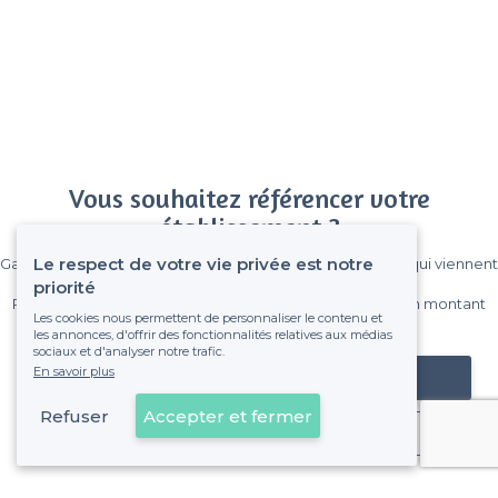
Vous souhaitez référencer votre
établissement ?
Le respect de votre vie privée est notre
Gagnez de nombreux clients parmi le million de visiteurs qui viennent
sur Privateaser chaque mois.
priorité
Pas de commissions et sans engagement, vous payez un montant
Les cookies nous permettent de personnaliser le contenu et
fixe sans risque de voir déraper la facture.
les annonces, d'offrir des fonctionnalités relatives aux médias
sociaux et d'analyser notre trafic.
En savoir plus
Référencer mon établissement
Refuser
Accepter et fermer
Déjà client