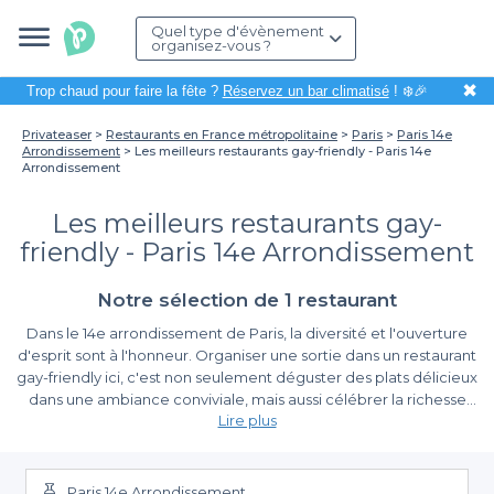
Quel type d'évènement
organisez-vous ?
✖
Trop chaud pour faire la fête ?
Réservez un bar climatisé
! ❄️🎉
Privateaser
Restaurants en France métropolitaine
Paris
Paris 14e
Arrondissement
Les meilleurs restaurants gay-friendly - Paris 14e
Arrondissement
Les meilleurs restaurants gay-
friendly - Paris 14e Arrondissement
Notre sélection de 1 restaurant
Dans le 14e arrondissement de Paris, la diversité et l'ouverture
d'esprit sont à l'honneur. Organiser une sortie dans un restaurant
gay-friendly ici, c'est non seulement déguster des plats délicieux
dans une ambiance conviviale, mais aussi célébrer la richesse
Lire plus
des cultures qui cohabitent dans ce quartier emblématique.
Que vous souhaitiez passer un moment entre amis ou célébrer
L'expérience de réservation simplifiée avec
une occasion spéciale, il est essentiel de choisir un
Privateaser
établissement qui reflète vos valeurs et vos attentes.
Paris 14e Arrondissement