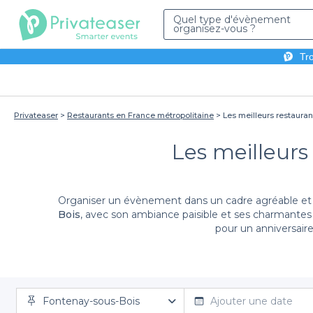
Quel type d'évènement
organisez-vous ?
Tro
Privateaser
Restaurants en France métropolitaine
Les meilleurs restaura
Les meilleurs
Organiser un évènement dans un cadre agréable et con
Bois
, avec son ambiance paisible et ses charmantes 
pour un anniversair
Sur la plateforme Privateaser, nous mettons à votre d
Fontenay-sous-Bois
pouvez explorer une diversité d'établissements qui r
Ajouter une date