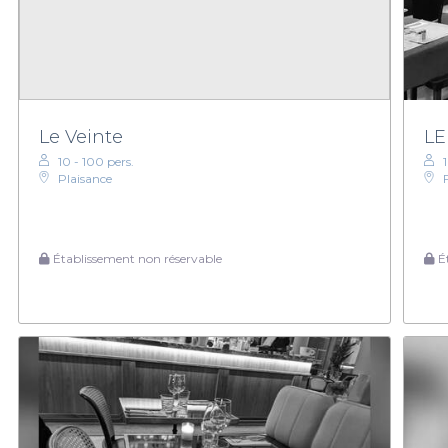
Le Veinte
LE
10 - 100 pers.
Plaisance
Établissement non réservable
Ét