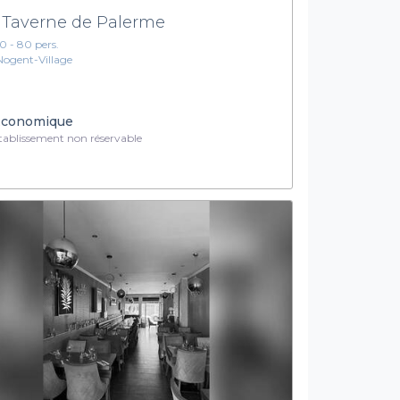
 Taverne de Palerme
10 - 80 pers.
Nogent-Village
conomique
ablissement non réservable