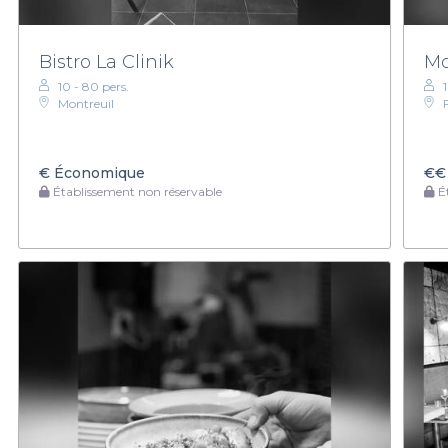
Bistro La Clinik
Mo
10 - 80 pers.
Montreuil
€
Économique
€€
Établissement non réservable
Ét