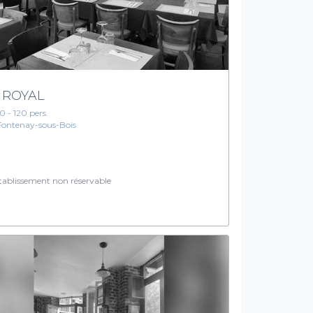
 ROYAL
10 - 120 pers.
Fontenay-sous-Bois
ablissement non réservable