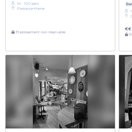
10 - 100 pers.
Bar
Plaisance‑Mairie
€€
Établissement non réservable
Ét