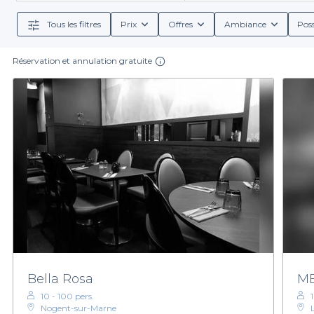
personnalisés, nos partenaires vous proposent des op
comprenant des cocktails rafraîchissant
Tous les filtres
Prix
Offres
Ambiance
Poss
Réservation et annulation gratuite
Utiliser Privateaser pour votre réservation, c'est fair
votre évènement. Notre plateforme vous permet d'ac
d'accueil des établissements. Cette transparence vo
N'attendez plus pour découvrir
les meilleurs restau
Optez pour la simplicité e
Bella Rosa
ME
10 - 100 pers.
Nogent-sur-Marne