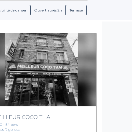
tions adaptées à vos préférences culinaires. Vous trouverez des
s, des vins soigneusement sélectionnés, et des boissons non alcoo
ibilité de danser
Ouvert après 2h
Terrasse
Simplicité et efficacité de réservation
e le choix de la simplicité. En quelques clics, vous pouvez compare
céder à des informations détaillées concernant les conditions de
us aide à vous organiser sereinement, en vous concentrant sur l
rants de groupe à Fontenay-sous-Bois
. Rendez-vous sur Privateas
t l'efficacité pour concrétiser votre projet d'événement et créer 
ILLEUR COCO THAI
10 - 54 pers.
Les Rigollots