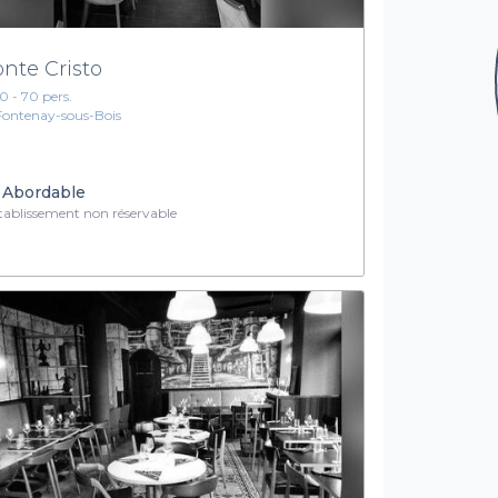
nte Cristo
10 - 70 pers.
Fontenay-sous-Bois
Abordable
ablissement non réservable