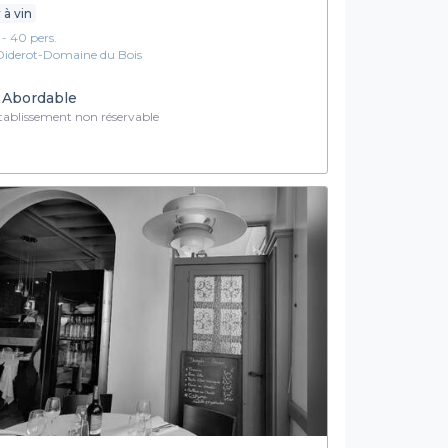
 à vin
1 - 40 pers.
Diderot-Domaine du Bois
Abordable
ablissement non réservable