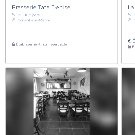
Brasserie Tata Denise
La
10 - 100 pers.
Nogent-sur-Marne
€
É
Établissement non réservable
Ét