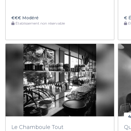
€€€
Modéré
€
É
Établissement non réservable
Ét
4
Le Chamboule Tout
Qu