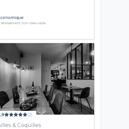
conomique
ablissement non réservable
,9
(2)
illes & Coquilles