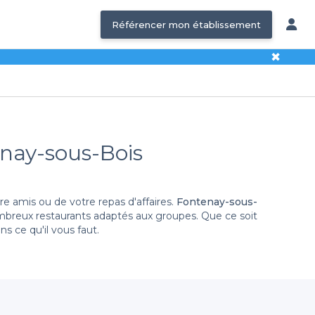
Référencer mon établissement
✖
enay-sous-Bois
e amis ou de votre repas d'affaires.
Fontenay-sous-
nombreux restaurants adaptés aux groupes. Que ce soit
 ce qu'il vous faut.
 Fontenay-sous-Bois
. Grâce à notre vaste réseau, vous
ne cuisine traditionnelle, exotique, ou même de menus