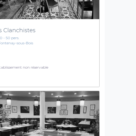
s Clanchistes
10 - 50 pers.
Fontenay-sous-Bois
ablissement non réservable