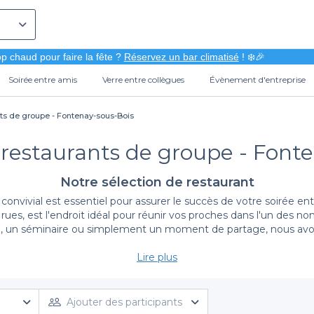
p chaud pour faire la fête ?
Réservez un bar climatisé
! ❄️🎉
Soirée entre amis
Verre entre collègues
Évènement d'entreprise
nts de groupe - Fontenay-sous-Bois
 restaurants de groupe - Font
Notre sélection de restaurant
vivial est essentiel pour assurer le succès de votre soirée entr
rues, est l'endroit idéal pour réunir vos proches dans l'un des 
e, un séminaire ou simplement un moment de partage, nous avons
Lire plus
Une variété d'options pour tous les goûts
isposition une sélection des
meilleurs restaurants de groupe à
épondent à tous vos besoins. Que vous soyez à la recherche d'u
Ajouter des participants