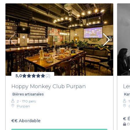
5,0
(2)
Hoppy Monkey Club Purpan
Le
Bières artisanales
Kar
2 - 170 pers.
Purpan
€
É
€€
Abordable
Ét