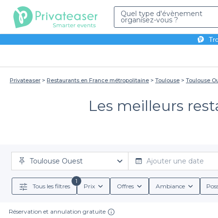
Quel type d'évènement
organisez-vous ?
Tro
Privateaser
Restaurants en France métropolitaine
Toulouse
Toulouse O
Les meilleurs res
Toulouse Ouest
Ajouter une date
1
Tous les filtres
Prix
Offres
Ambiance
Poss
Réservation et annulation gratuite