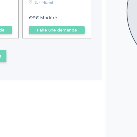
St - Michel
€€€
Modéré
de
Faire une demande
s