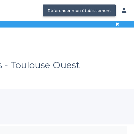
Référencer mon établissement
✖
s - Toulouse Ouest