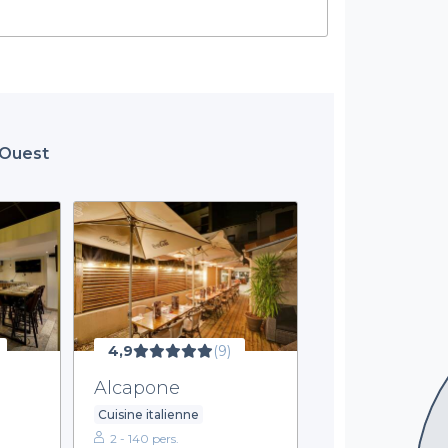
 Ouest
4,9
(9)
Alcapone
Cuisine italienne
2 - 140 pers.