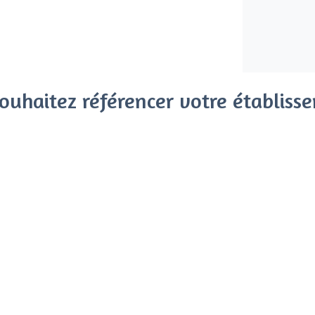
ouhaitez référencer votre établiss
x clients parmi le million de visiteurs qui viennent sur Privat
 sans engagement, vous payez un montant fixe sans risque de vo
Référencer mon établissement
Déjà client
Toulouse Ouest - Types de l
<
Les meilleurs restaurants de groupe 
Les meilleurs restaurants de nuit - Tou