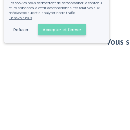
Les cookies nous permettent de personnaliser le contenu
et les annonces, d'offrir des fonctionnalités relatives aux
médias sociaux et d'analyser notre trafic.
En savoir plus
Refuser
Accepter et fermer
Vous s
Gagnez de nombreu
Pas de commissions et
Toulouse Ouest - Alentours
<
Les meilleurs restaurants où jouer aux fléchettes - Toulouse
>
Les meilleurs restaurants où jouer aux fléchettes - Lardenne, Toulouse