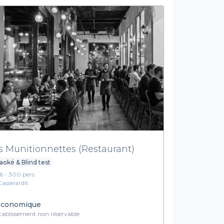
s Munitionnettes (Restaurant)
aoké & Blind test
16 - 300 pers.
Casselardit
conomique
ablissement non réservable