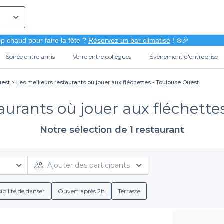
p chaud pour faire la fête ?
Réservez un bar climatisé
! ❄️🎉
Soirée entre amis
Verre entre collègues
Évènement d'entreprise
uest
Les meilleurs restaurants où jouer aux fléchettes - Toulouse Ouest
taurants où jouer aux fléchette
Notre sélection de 1 restaurant
Ajouter des participants
ibilité de danser
Ouvert après 2h
Terrasse