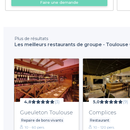
Faire une demande
Plus de résultats
Les meilleurs restaurants de groupe - Toulouse
4,8
(3)
5,0
(9)
Gueuleton Toulouse
Complices
Repaire de bons vivants
Restaurant
10 - 60 pers.
10 - 120 pers.