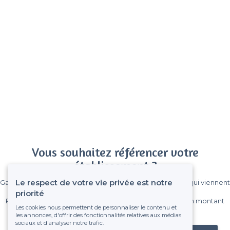
Vous souhaitez référencer votre
établissement ?
Le respect de votre vie privée est notre
Gagnez de nombreux clients parmi le million de visiteurs qui viennent
sur Privateaser chaque mois.
priorité
Pas de commissions et sans engagement, vous payez un montant
Les cookies nous permettent de personnaliser le contenu et
fixe sans risque de voir déraper la facture.
les annonces, d'offrir des fonctionnalités relatives aux médias
sociaux et d'analyser notre trafic.