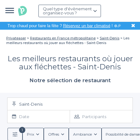
Quel type d'évènement
organisez-vous ?
✖
Trop chaud pour faire la fête ?
Réservez un bar climatisé
! ❄️🎉
Privateaser
Restaurants en France métropolitaine
Saint-Denis
Les
meilleurs restaurants où jouer aux fléchettes - Saint-Denis
Les meilleurs restaurants où jouer
aux fléchettes - Saint-Denis
Notre sélection de restaurant
Saint-Denis
Date
Participants
1
Prix
Offres
Ambiance
Possibilité de danse