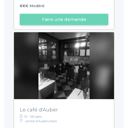
€€€
Modéré
Faire une demande
Le café d'Auber
10 - 100 pers.
centre d’Aubervilliers