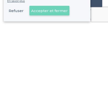
En savoir plus
Référencer mon établissement
Refuser
Accepter et fermer
Déjà client
Saint-Denis - Types de lieux
<
Les meilleurs restaurants de groupe - Saint-Denis
Les meilleurs restaurants de nuit - Saint-Denis
À propos de Privateaser
Privateaser Media