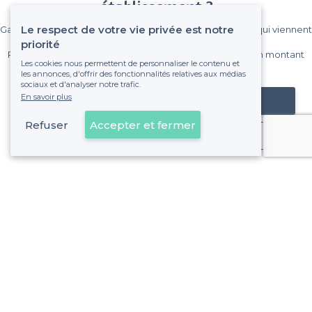
établissement ?
Le respect de votre vie privée est notre
Gagnez de nombreux clients parmi le million de visiteurs qui viennent
sur Privateaser chaque mois.
priorité
Pas de commissions et sans engagement, vous payez un montant
Les cookies nous permettent de personnaliser le contenu et
fixe sans risque de voir déraper la facture.
les annonces, d'offrir des fonctionnalités relatives aux médias
sociaux et d'analyser notre trafic.
En savoir plus
Référencer mon établissement
Refuser
Accepter et fermer
Déjà client
Vaulx-en-Velin - Types de lieux
<
Les meilleurs restaurants de groupe - Vaulx-en-Velin
À propos de Privateaser
Privateaser Media
Privateaser en Espagne