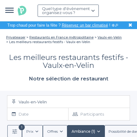
Quel type d'évènement
organisez-vous ?
✖
Trop chaud pour faire la fête ?
Réservez un bar climatisé
! ❄️🎉
Privateaser
Restaurants en France métropolitaine
Vaulx-en-Velin
Les meilleurs restaurants festifs - Vaulx-en-Velin
Les meilleurs restaurants festifs -
Vaulx-en-Velin
Notre sélection de restaurant
Vaulx-en-Velin
Date
Participants
1
Prix
Offres
Ambiance (1)
Possibilité de da