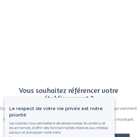
Vous souhaitez référencer votre
établissement ?
Le respect de votre vie privée est notre
Gagnez de nombreux clients parmi le million de visiteurs qui viennent
sur Privateaser chaque mois.
priorité
Pas de commissions et sans engagement, vous payez un montant
Les cookies nous permettent de personnaliser le contenu et
fixe sans risque de voir déraper la facture.
les annonces, d'offrir des fonctionnalités relatives aux médias
sociaux et d'analyser notre trafic.