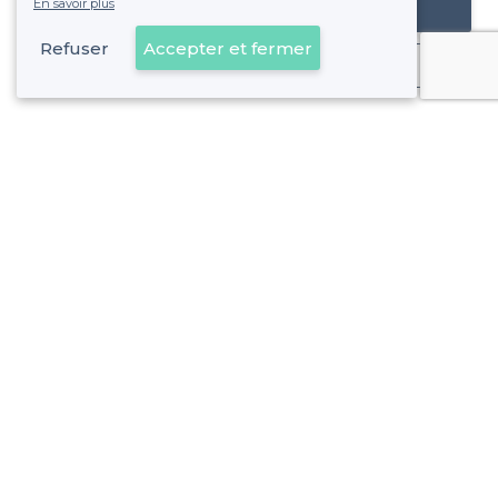
En savoir plus
Référencer mon établissement
Refuser
Accepter et fermer
Déjà client
Pantin - Types de lieux
<
Les meilleurs restaurants de groupe - Pantin
Les meilleurs restaurants pas chers - Pantin
À propos de Privateaser
Privateaser Media