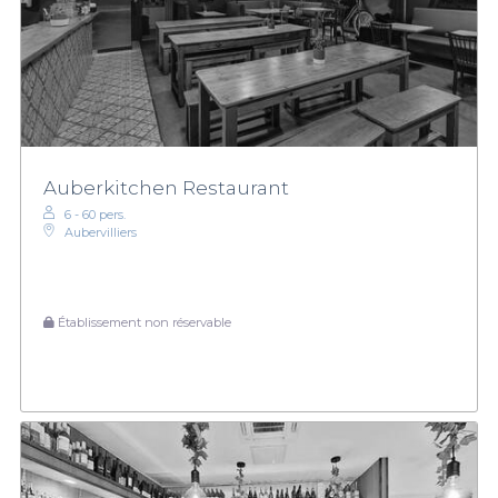
Auberkitchen Restaurant
6 - 60 pers.
Aubervilliers
Établissement non réservable