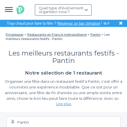
Quel type d'évènement
organisez-vous ?
✖
Trop chaud pour faire la fête ?
Réservez un bar climatisé
! ❄️🎉
Privateaser
Restaurants en France métropolitaine
Pantin
Les
meilleurs restaurants festifs - Pantin
Les meilleurs restaurants festifs -
Pantin
Notre sélection de 1 restaurant
Organiser une fête dans un restaurant festif à Pantin, c'est offrir à
vos invités une expérience inoubliable. Que ce soit pour un
anniversaire, une fête de fin d'année ou une simple soirée entre
amis, choisir le bon lieu peut faire toute la différence. Avec son
Lire plus
ambiance dynamique et ses nombreux établissements, Pantin
se présente comme une destination idéale pour ces occasions
Une expérience festive inégalée
spéciales.
Pantin
Sur Privateaser, nous vous proposons une sélection des