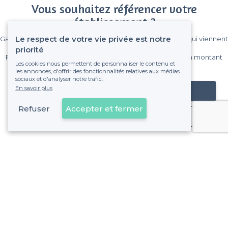
Vous souhaitez référencer votre
établissement ?
Le respect de votre vie privée est notre
Gagnez de nombreux clients parmi le million de visiteurs qui viennent
sur Privateaser chaque mois.
priorité
Pas de commissions et sans engagement, vous payez un montant
Les cookies nous permettent de personnaliser le contenu et
fixe sans risque de voir déraper la facture.
les annonces, d'offrir des fonctionnalités relatives aux médias
sociaux et d'analyser notre trafic.
En savoir plus
Référencer mon établissement
Refuser
Accepter et fermer
Déjà client
Neuilly-sur-Seine - Types de lieux
<
Les meilleurs restaurants de groupe - Neuilly-sur-Seine
Les meilleurs restaurants dansants - Neuilly-sur-Seine