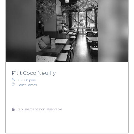
P'tit Coco Neuilly
10 - 100 pers.
Saint-James
Établissement non réservable