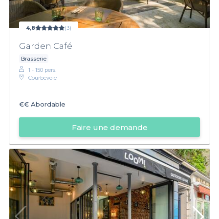
4,8
(3)
Garden Café
Brasserie
1 - 150 pers.
Courbevoie
€€
Abordable
Faire une demande