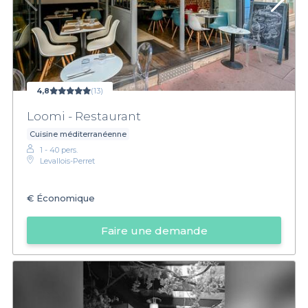
4,8
(13)
Loomi - Restaurant
Cuisine méditerranéenne
1 - 40 pers.
Levallois-Perret
€
Économique
Faire une demande