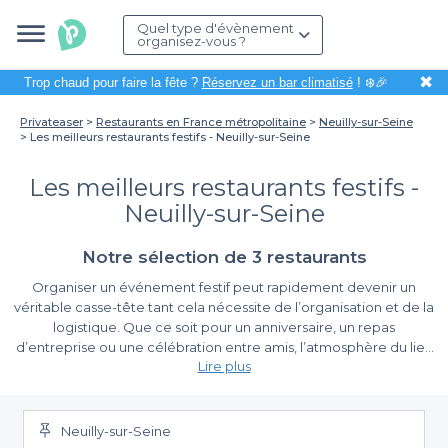
Quel type d'évènement
organisez-vous ?
✖
Trop chaud pour faire la fête ?
Réservez un bar climatisé
! ❄️🎉
Privateaser
Restaurants en France métropolitaine
Neuilly-sur-Seine
Les meilleurs restaurants festifs - Neuilly-sur-Seine
Les meilleurs restaurants festifs -
Neuilly-sur-Seine
Notre sélection de 3 restaurants
Organiser un événement festif peut rapidement devenir un
véritable casse-tête tant cela nécessite de l’organisation et de la
logistique. Que ce soit pour un anniversaire, un repas
d’entreprise ou une célébration entre amis, l’atmosphère du lieu
Lire plus
joue un rôle crucial. À Neuilly-sur-Seine, une commune connue
pour ses charmantes rues et ses bords de Seine, vous avez
Profitez D’une Multitude D’offres Avec Privateaser
accès à une sélection exceptionnelle de restaurants festifs qui
sauront dynamiser vos moments de convivialité.
Neuilly-sur-Seine
Grâce à Privateaser, la recherche du restaurant idéal est