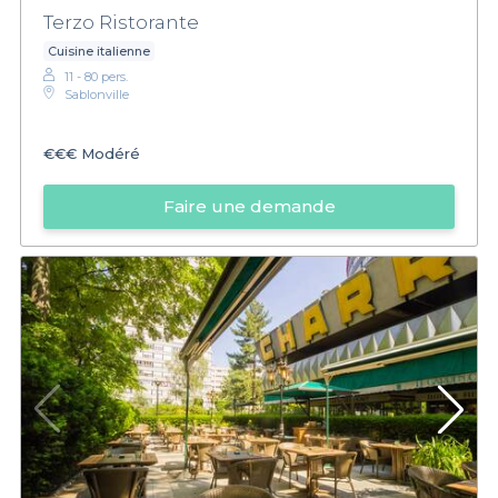
Terzo Ristorante
Cuisine italienne
11 - 80 pers.
Sablonville
€€€
Modéré
Faire une demande