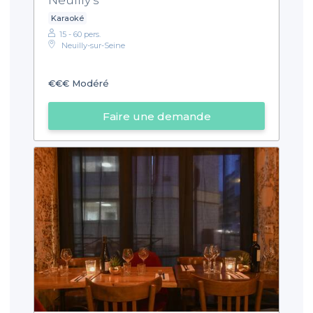
Neuilly's
Karaoké
15 - 60 pers.
Neuilly-sur-Seine
€€€
Modéré
Faire une demande