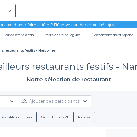
p chaud pour faire la fête ?
Réservez un bar climatisé
! ❄️🎉
Soirée entre amis
Verre entre collègues
Évènement d'entreprise
rs restaurants festifs - Narbonne
illeurs restaurants festifs - N
Notre sélection de restaurant
Ajouter des participants
ossibilité de danser
Ouvert après 2h
Terrasse