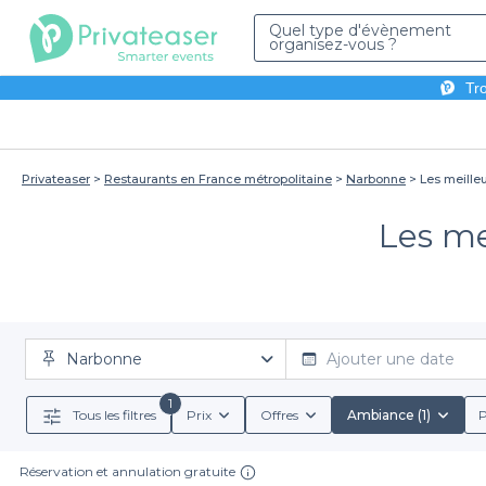
Quel type d'évènement
organisez-vous ?
Tro
Privateaser
Restaurants en France métropolitaine
Narbonne
Les meilleu
Les me
Narbonne
Ajouter une date
1
Tous les filtres
Prix
Offres
Ambiance (1)
P
Réservation et annulation gratuite