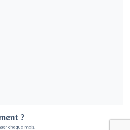
ement ?
easer chaque mois.