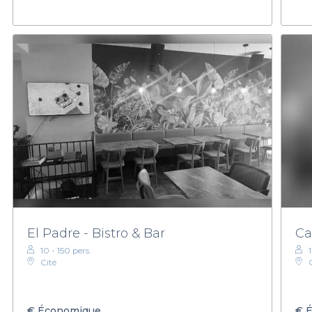
El Padre - Bistro & Bar
Ca
10 - 150 pers.
Cité
€
Économique
€
É