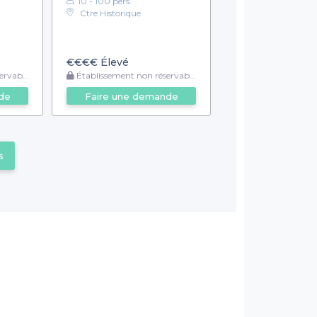
10 - 100 pers.
Ctre Historique
€€€€
Élevé
rvable
Établissement non réservable
de
Faire une demande
s