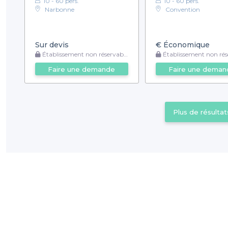
10 - 60 pers.
10 - 60 pers.
Narbonne
Convention
Sur devis
€
Économique
Établissement non réservable
Établissement non rése
Faire une demande
Faire une deman
Plus de résultat