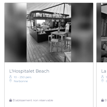
L'Hospitalet Beach
La
10 - 250 pers.
Narbonne
Établissement non réservable
Ét