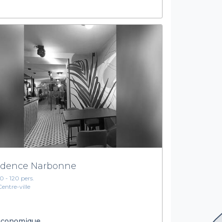
dence Narbonne
10 - 120 pers.
Centre-ville
conomique