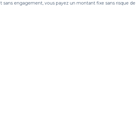
 sans engagement, vous payez un montant fixe sans risque de vo
Référencer mon établissement
Déjà client
Nous contacter
 établissement
contact@privateaser.com
Nos clients sont satisfaits :
tection des données
4,6/5
ales d'utilisation