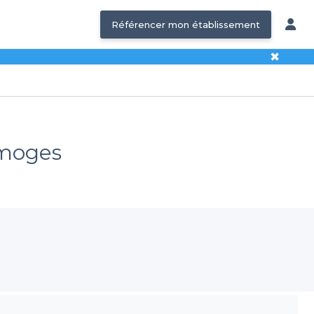
Référencer mon établissement
✖
Limoges