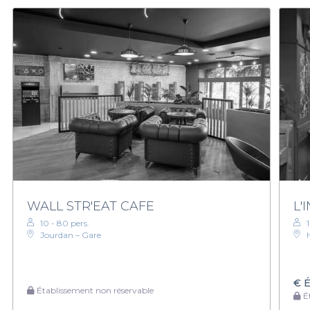
WALL STR'EAT CAFE
L'
10 - 80 pers.
Jourdan – Gare
€
É
Établissement non réservable
Ét