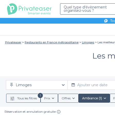
Quel type d'évènement
organisez-vous ?
Tro
Privateaser
Restaurants en France métropolitaine
Limoges
Les meilleur
Les me
Limoges
Ajouter une date
1
Tous les filtres
Prix
Offres
Ambiance (1)
P
Réservation et annulation gratuite