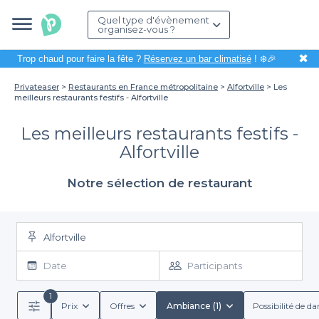
Quel type d'évènement
organisez-vous ?
✖
Trop chaud pour faire la fête ?
Réservez un bar climatisé
! ❄️🎉
Privateaser
Restaurants en France métropolitaine
Alfortville
Les
meilleurs restaurants festifs - Alfortville
Les meilleurs restaurants festifs -
Alfortville
Notre sélection de restaurant
Alfortville
Date
Participants
1
Prix
Offres
Ambiance (1)
Possibilité de da