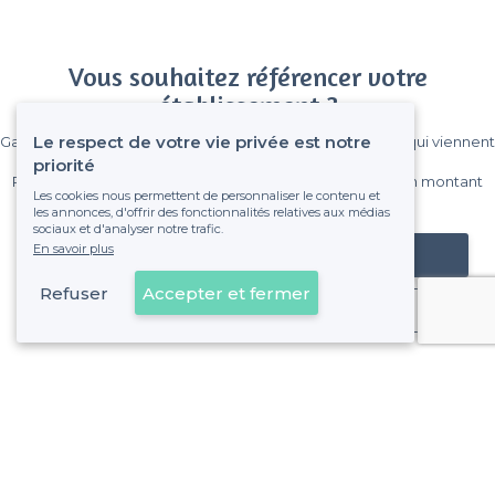
Vous souhaitez référencer votre
établissement ?
Le respect de votre vie privée est notre
Gagnez de nombreux clients parmi le million de visiteurs qui viennent
sur Privateaser chaque mois.
priorité
Pas de commissions et sans engagement, vous payez un montant
Les cookies nous permettent de personnaliser le contenu et
fixe sans risque de voir déraper la facture.
les annonces, d'offrir des fonctionnalités relatives aux médias
sociaux et d'analyser notre trafic.
En savoir plus
Référencer mon établissement
Refuser
Accepter et fermer
Déjà client
Alfortville - Types de lieux
<
Les meilleurs restaurants de groupe - Alfortville
Les meilleurs restaurants pas chers - Alfortville