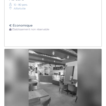
10 - 80 pers.
Alfortville
€
Économique
Établissement non réservable