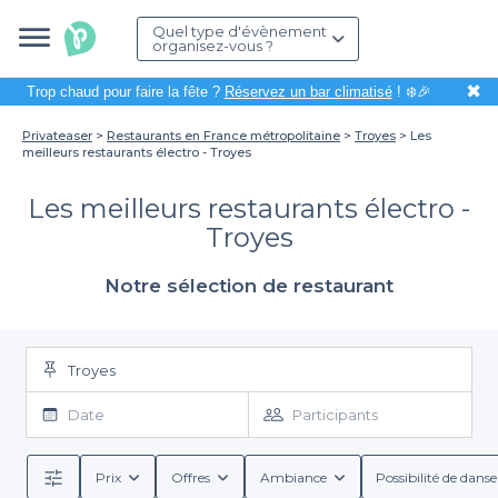
Quel type d'évènement
organisez-vous ?
✖
Trop chaud pour faire la fête ?
Réservez un bar climatisé
! ❄️🎉
Privateaser
Restaurants en France métropolitaine
Troyes
Les
meilleurs restaurants électro - Troyes
Les meilleurs restaurants électro -
Troyes
Notre sélection de restaurant
Troyes
Date
Participants
Prix
Offres
Ambiance
Possibilité de danse