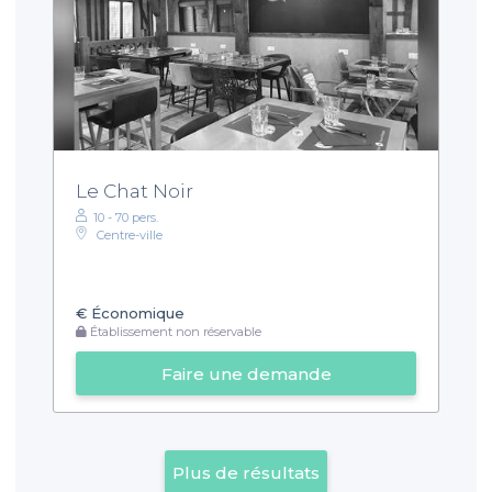
Le Chat Noir
10 - 70 pers.
Centre-ville
€
Économique
Établissement non réservable
Faire une demande
Plus de résultats