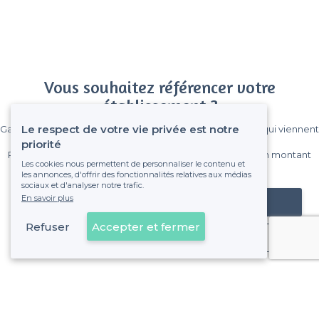
Vous souhaitez référencer votre
établissement ?
Le respect de votre vie privée est notre
Gagnez de nombreux clients parmi le million de visiteurs qui viennent
sur Privateaser chaque mois.
priorité
Pas de commissions et sans engagement, vous payez un montant
Les cookies nous permettent de personnaliser le contenu et
fixe sans risque de voir déraper la facture.
les annonces, d'offrir des fonctionnalités relatives aux médias
sociaux et d'analyser notre trafic.
En savoir plus
Référencer mon établissement
Refuser
Accepter et fermer
Déjà client
Troyes - Types de lieux