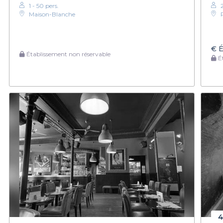
1 - 50 pers.
Maison-Blanche
€
É
Établissement non réservable
Ét
4