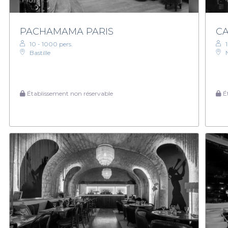
PACHAMAMA PARIS
CA
10 - 1000 pers.
1
Bastille
Établissement non réservable
Ét