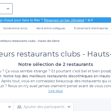
p chaud pour faire la fête ?
Réservez un bar climatisé
! ❄️🎉
Soirée entre amis
Verre entre collègues
Évènement d'entreprise
eilleurs restaurants clubs - Hauts-de-Seine
eurs restaurants clubs - Haut
Notre sélection de 2 restaurants
 Ça vous semble étrange ? Et pourtant c’est bel et bien possible
t.
Notre top des meilleurs restaurants discothèques en Hauts
 Après tout, vous en connaissez beaucoup des restaurants qui v
a nuit ? Nous on n’y avait jamais vraiment pensé avant de vous co
 rester à Paris pour vivre un moment exceptionnel, au contraire. 
Lire plus
s vous proposons de créer des souvenirs uniques en réservant un
Ajouter des participants