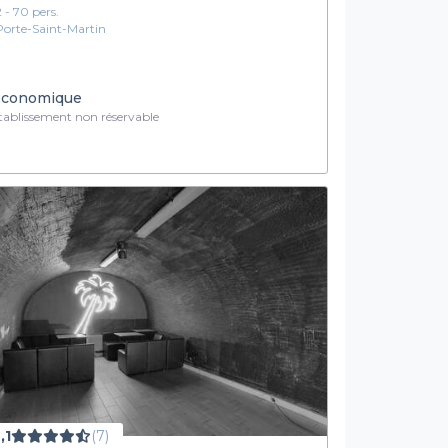
2 - 70 pers.
Porte-Saint-Martin
conomique
ablissement non réservable
,1
(7)