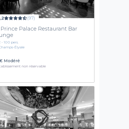
,2
(97)
 Prince Palace Restaurant Bar
unge
2 - 100 pers.
Champs-Élysée
€
Modéré
ablissement non réservable