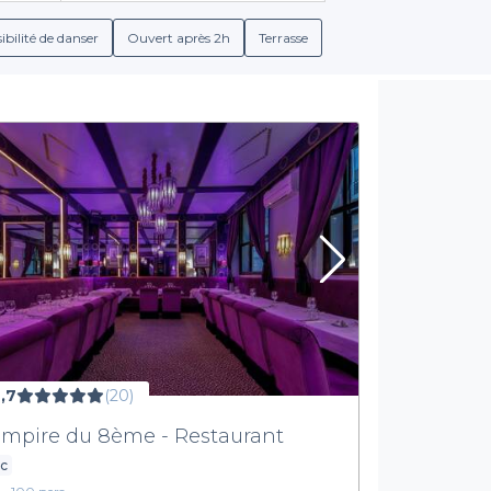
ibilité de danser
Ouvert après 2h
Terrasse
,7
(20)
Empire du 8ème - Restaurant
ic