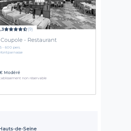
,3
(9)
 Coupole - Restaurant
15 - 600 pers.
Montparnasse
€
Modéré
ablissement non réservable
 Hauts-de-Seine