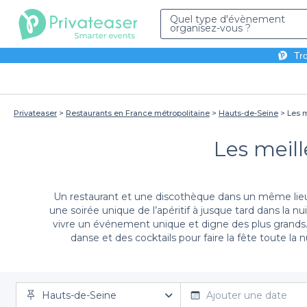
Quel type d'évènement
organisez-vous ?
Tro
Privateaser
Restaurants en France métropolitaine
Hauts-de-Seine
Les m
Les meill
Un restaurant et une discothèque dans un même lieu ?
une soirée unique de l’apéritif à jusque tard dans la nui
vivre un événement unique et digne des plus grands.
danse et des cocktails pour faire la fête toute l
discothèque du 92
. Vous n’avez pas besoin de
établissements habituels. Nou
Hauts-de-Seine
Ajouter une date