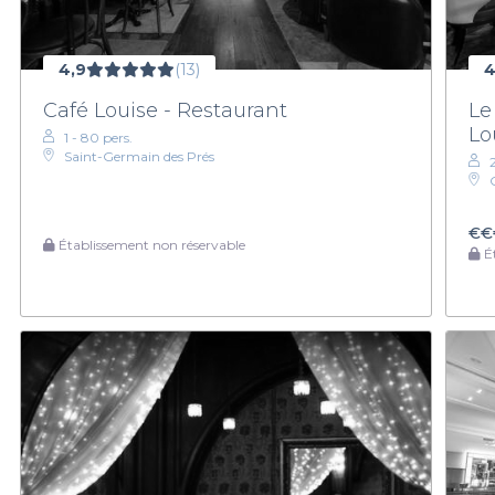
4,9
(13)
4
Café Louise - Restaurant
Le
Lo
1 - 80 pers.
Saint-Germain des Prés
€€
Établissement non réservable
Ét