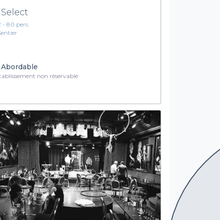
 Select
2 - 80 pers.
Sentier
Abordable
ablissement non réservable