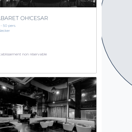
BARET OH!CESAR
 - 50 pers.
Necker
ablissement non réservable