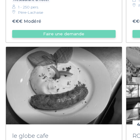
1 - 250 pers.
Père-Lachaise
€€€
Modéré
€€
Faire une demande
4
le globe cafe
RO