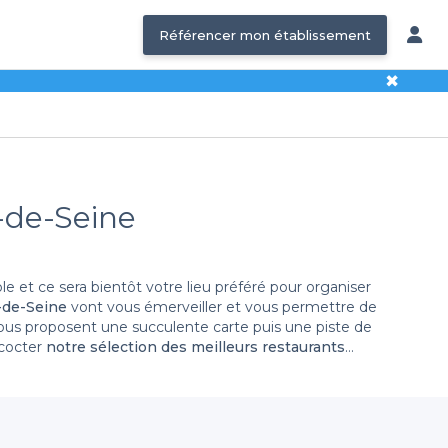
Référencer mon établissement
✖
s-de-Seine
 et ce sera bientôt votre lieu préféré pour organiser
-de-Seine
vont vous émerveiller et vous permettre de
ous proposent une succulente carte puis une piste de
ncocter
notre sélection des meilleurs restaurants
Osez l’expérience et sortez un petit peu de vos
 de nos restaurants de groupe.