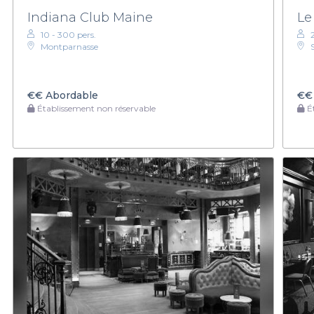
Indiana Club Maine
Le
10 - 300 pers.
Montparnasse
€€
Abordable
€€
Établissement non réservable
Ét