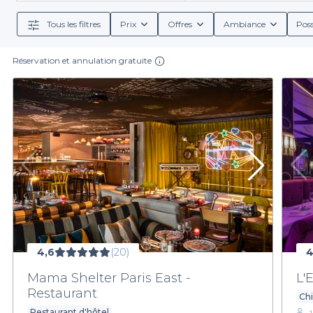
Tous les filtres
Prix
Offres
Ambiance
Poss
Réservation et annulation gratuite
4,6
(20)
4
Mama Shelter Paris East -
L'
Restaurant
Ch
Restaurant d'hôtel