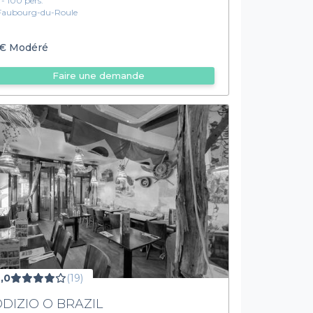
1 - 100 pers.
Faubourg-du-Roule
€
Modéré
Faire une demande
,0
(19)
DIZIO O BRAZIL