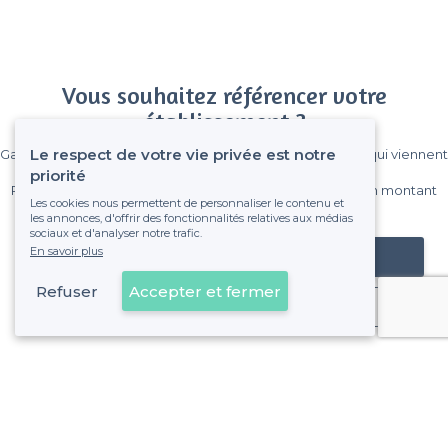
Vous souhaitez référencer votre
établissement ?
Le respect de votre vie privée est notre
Gagnez de nombreux clients parmi le million de visiteurs qui viennent
sur Privateaser chaque mois.
priorité
Pas de commissions et sans engagement, vous payez un montant
Les cookies nous permettent de personnaliser le contenu et
fixe sans risque de voir déraper la facture.
les annonces, d'offrir des fonctionnalités relatives aux médias
sociaux et d'analyser notre trafic.
En savoir plus
Référencer mon établissement
Refuser
Accepter et fermer
Déjà client
Quartier des Grandes-Carrières - Alentours
<
Les meilleurs restaurants de nuit - Paris 18e Arrondissement