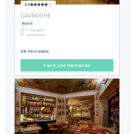
5,0
(1)
GAVROCHE
Bistrot
7 - 200 pers.
Montmartre
€€
Abordable
Faire une demande