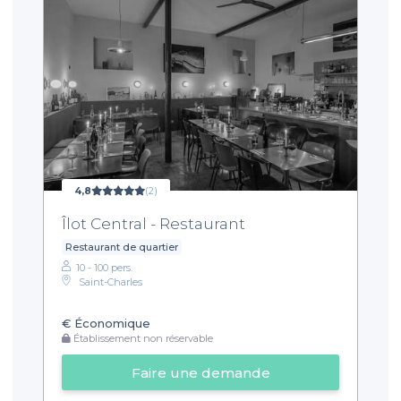
4,8
(2)
Îlot Central - Restaurant
Restaurant de quartier
10 - 100 pers.
Saint-Charles
€
Économique
Établissement non réservable
Faire une demande