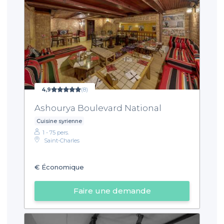
4,9
(8)
Ashourya Boulevard National
Cuisine syrienne
1 - 75 pers.
Saint-Charles
€
Économique
Faire une demande