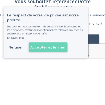
Vous souhaitez référencer votre
établissement ?
Le respect de votre vie privée est notre
Gagnez de nombreux clients parmi le million de visiteurs qui viennent
sur Privateaser chaque mois.
priorité
Pas de commissions et sans engagement, vous payez un montant
Les cookies nous permettent de personnaliser le contenu et
fixe sans risque de voir déraper la facture.
les annonces, d'offrir des fonctionnalités relatives aux médias
sociaux et d'analyser notre trafic.
En savoir plus
Référencer mon établissement
Refuser
Accepter et fermer
Déjà client
4e Arrondissement - Alentours
<
Les meilleurs restaurants de nuit - Marseille
>
Les meilleurs restaurants de nuit - Les Chutes-Lavie, Mar
>
Les meilleurs restaurants de nuit - Les Cinq-Avenues, Mar