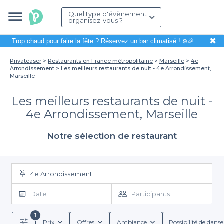
Quel type d'évènement
organisez-vous ?
✖
Trop chaud pour faire la fête ?
Réservez un bar climatisé
! ❄️🎉
Privateaser
Restaurants en France métropolitaine
Marseille
4e
Arrondissement
Les meilleurs restaurants de nuit - 4e Arrondissement,
Marseille
Les meilleurs restaurants de nuit -
4e Arrondissement, Marseille
Notre sélection de restaurant
4e Arrondissement
Date
Participants
1
Prix
Offres
Ambiance
Possibilité de danse