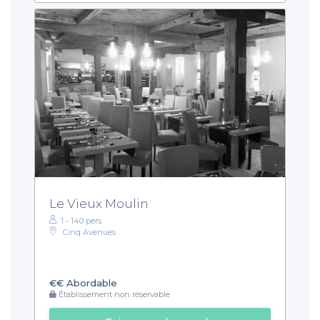
Le Vieux Moulin
1 - 140 pers.
Cinq Avenues
€€
Abordable
Établissement non réservable