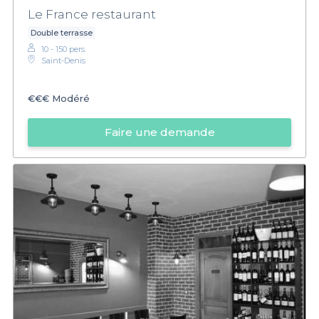
Le France restaurant
Double terrasse
10 - 150 pers.
Saint-Denis
€€€
Modéré
Faire une demande