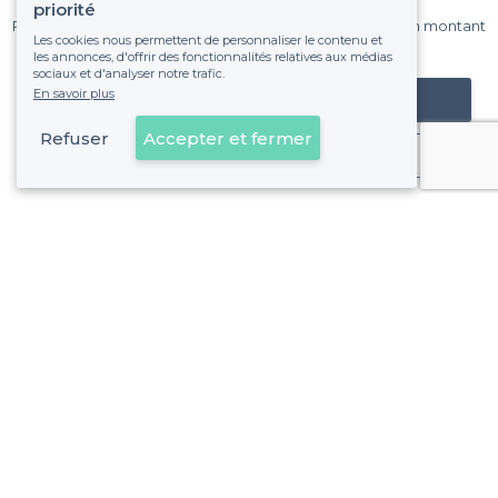
sur Privateaser chaque mois.
priorité
Pas de commissions et sans engagement, vous payez un montant
Les cookies nous permettent de personnaliser le contenu et
fixe sans risque de voir déraper la facture.
les annonces, d'offrir des fonctionnalités relatives aux médias
sociaux et d'analyser notre trafic.
En savoir plus
Référencer mon établissement
Refuser
Accepter et fermer
Déjà client
Saint-Denis - Alentours
<
Top Restaurants Dansants en Seine-Saint-Denis (93) : Dînez et dansez sans limites
Saint-Denis - Types de lieux
<
Les meilleurs restaurants de groupe - Saint-Denis
Les meilleurs restaurants avec une bonne ambiance - Sai
Les meilleurs restaurants électro - Saint-Denis