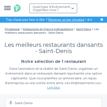
Quel type d'évènement
organisez-vous ?
✖
Trop chaud pour faire la fête ?
Réservez un bar climatisé
! ❄️🎉
Privateaser
Restaurants en France métropolitaine
Saint-Denis
Les
meilleurs restaurants dansants - Saint-Denis
Les meilleurs restaurants dansants
- Saint-Denis
Notre sélection de 1 restaurant
Dans l’animation et la vitalité de Saint-Denis, organiser un
événement dans un restaurant dansant représente une option
captivante. Que vous planifiez un anniversaire, un repas
d'entreprise ou une soirée entre amis, ces établissements vous
Lire plus
promettent une expérience inoubliable, mêlant bonne cuisine
et ambiance festive. Il ne s'agit pas uniquement de savourer un
Des options variées pour tous vos événements
bon repas, mais aussi de se laisser emporter par la musique et
de profiter d'une atmosphère jubilatoire.
Saint-Denis
Grâce à Privateaser, réserver un restaurant dansant à Saint-Denis