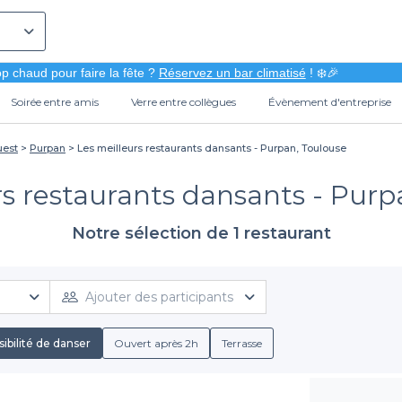
p chaud pour faire la fête ?
Réservez un bar climatisé
! ❄️🎉
Soirée entre amis
Verre entre collègues
Évènement d'entreprise
uest
Purpan
Les meilleurs restaurants dansants - Purpan, Toulouse
rs restaurants dansants - Purp
Notre sélection de 1 restaurant
Ajouter des participants
ibilité de danser
Ouvert après 2h
Terrasse