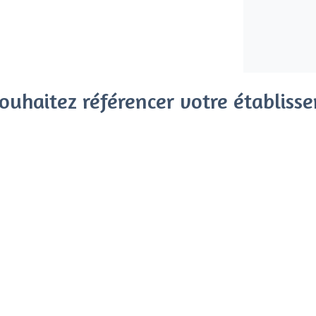
ouhaitez référencer votre établiss
x clients parmi le million de visiteurs qui viennent sur Privat
 sans engagement, vous payez un montant fixe sans risque de vo
Référencer mon établissement
Déjà client
Purpan - Types de lieux
<
Les meilleurs restaurants de groupe 
Les meilleurs restaurants où jouer aux 