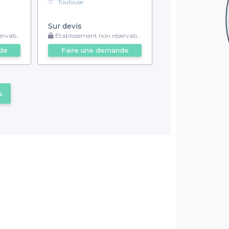
Toulouse
Sur devis
rvable
Établissement non réservable
de
Faire une demande
s