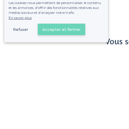
Les cookies nous permettent de personnaliser le contenu
et les annonces, d'offrir des fonctionnalités relatives aux
médias sociaux et d'analyser notre trafic.
En savoir plus
Refuser
Accepter et fermer
Vous s
Gagnez de nombreu
Pas de commissions et
Purpan - Alentours
<
Les meilleurs restaurants dansants - Toulouse Ouest