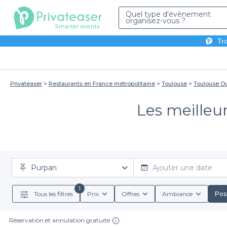
Quel type d'évènement
organisez-vous ?
Tro
Privateaser
Restaurants en France métropolitaine
Toulouse
Toulouse O
Les meilleu
Purpan
Ajouter une date
1
Tous les filtres
Prix
Offres
Ambiance
Poss
Réservation et annulation gratuite