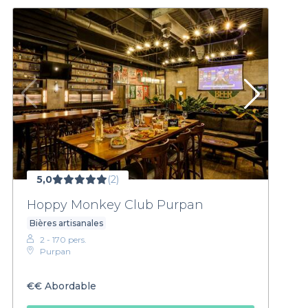
5,0
(2)
Hoppy Monkey Club Purpan
Bières artisanales
2 - 170 pers.
Purpan
€€
Abordable