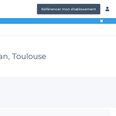
Référencer mon établissement
✖
an, Toulouse